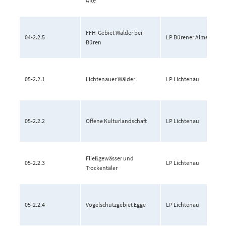
Afte
FFH-Gebiet Wälder bei
04-2.2.5
LP Bürener Almetal
Büren
05-2.2.1
Lichtenauer Wälder
LP Lichtenau
05-2.2.2
Offene Kulturlandschaft
LP Lichtenau
Fließgewässer und
05-2.2.3
LP Lichtenau
Trockentäler
05-2.2.4
Vogelschutzgebiet Egge
LP Lichtenau