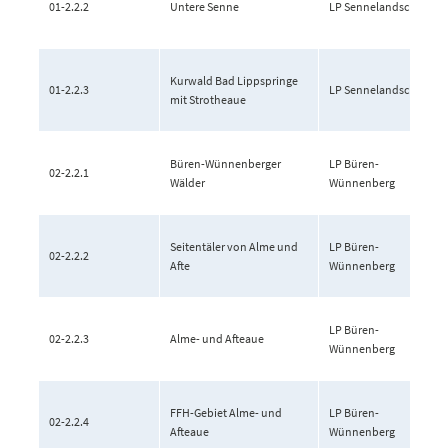
01-2.2.2
Untere Senne
LP Sennelandschaft
Kurwald Bad Lippspringe
01-2.2.3
LP Sennelandschaft
mit Strotheaue
Büren-Wünnenberger
LP Büren-
02-2.2.1
Wälder
Wünnenberg
Seitentäler von Alme und
LP Büren-
02-2.2.2
Afte
Wünnenberg
LP Büren-
02-2.2.3
Alme- und Afteaue
Wünnenberg
FFH-Gebiet Alme- und
LP Büren-
02-2.2.4
Afteaue
Wünnenberg