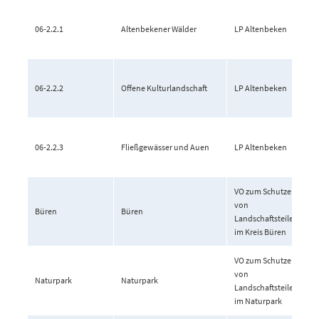
06-2.2.1
Altenbekener Wälder
LP Altenbeken
06-2.2.2
Offene Kulturlandschaft
LP Altenbeken
06-2.2.3
Fließgewässer und Auen
LP Altenbeken
VO zum Schutze
von
Büren
Büren
Landschaftsteilen
im Kreis Büren
VO zum Schutze
von
Naturpark
Naturpark
Landschaftsteilen
im Naturpark