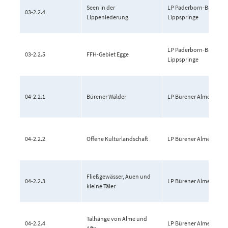
Seen in der
LP Paderborn-Bad
03-2.2.4
Lippeniederung
Lippspringe
LP Paderborn-Bad
03-2.2.5
FFH-Gebiet Egge
Lippspringe
04-2.2.1
Bürener Wälder
LP Bürener Almetal
04-2.2.2
Offene Kulturlandschaft
LP Bürener Almetal
Fließgewässer, Auen und
04-2.2.3
LP Bürener Almetal
kleine Täler
Talhänge von Alme und
04-2.2.4
LP Bürener Almetal