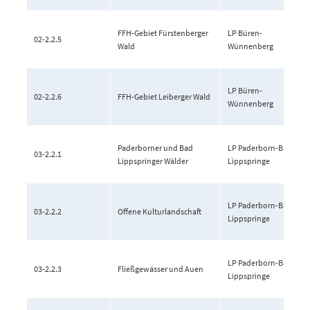
FFH-Gebiet Fürstenberger
LP Büren-
02-2.2.5
Wald
Wünnenberg
LP Büren-
02-2.2.6
FFH-Gebiet Leiberger Wald
Wünnenberg
Paderborner und Bad
LP Paderborn-Bad
03-2.2.1
Lippspringer Wälder
Lippspringe
LP Paderborn-Bad
03-2.2.2
Offene Kulturlandschaft
Lippspringe
LP Paderborn-Bad
03-2.2.3
Fließgewässer und Auen
Lippspringe