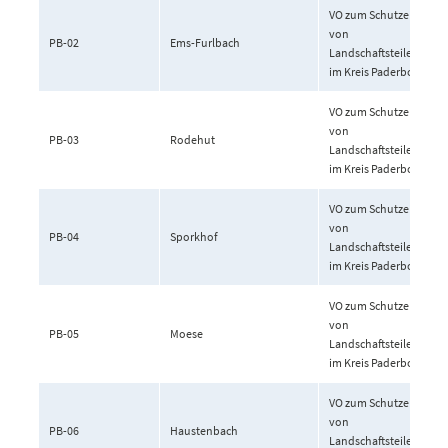
VO zum Schutze
von
PB-02
Ems-Furlbach
Landschaftsteilen
im Kreis Paderborn
VO zum Schutze
von
PB-03
Rodehut
Landschaftsteilen
im Kreis Paderborn
VO zum Schutze
von
PB-04
Sporkhof
Landschaftsteilen
im Kreis Paderborn
VO zum Schutze
von
PB-05
Moese
Landschaftsteilen
im Kreis Paderborn
VO zum Schutze
von
PB-06
Haustenbach
Landschaftsteilen