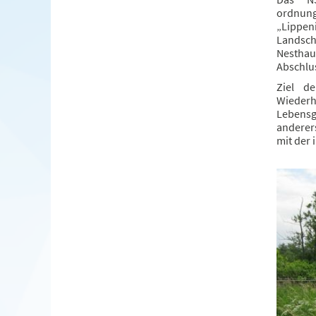
ordnun
„Lippen
Landsch
Nesthau
Abschlus
Ziel de
Wieder
Lebens
anderer
mit der