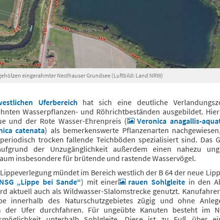
gehölzen eingerahmter Nesthauser Grundsee (Luftbild: Land NRW)
westlichen Uferbereich
hat sich eine deutliche Verlandungsz
hnten Wasserpflanzen- und Röhrichtbeständen ausgebildet. Hie
ue und der Rote Wasser-Ehrenpreis (
Veronica anagallis-aqua
nica catenata
) als bemerkenswerte Pflanzenarten nachgewiesen
 periodisch trocken fallende Teichböden spezialisiert sind. Das 
aufgrund der Unzugänglichkeit außerdem einen nahezu unge
aum insbesondere für brütende und rastende Wasservögel.
 Lippeverlegung mündet im Bereich westlich der B 64 der neue Lip
NSG „Lippe bei Sande“
) mit einer
rauen Sohlgleite
in den Alt
ird aktuell auch als Wildwasser-Slalomstrecke genutzt. Kanufahre
pe innerhalb des Naturschutzgebietes zügig und ohne Anle
n der Ufer durchfahren. Für ungeübte Kanuten besteht im 
gsmöglichkeit unterhalb Sohlgleite. Diese ist zu Fuß über e