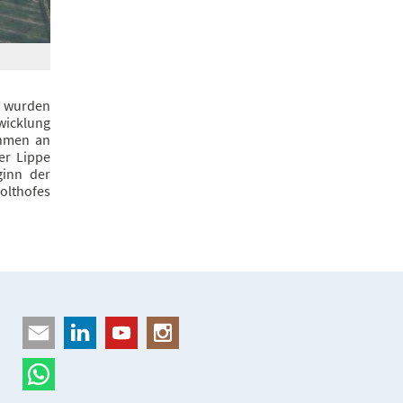
 wurden
wicklung
ahmen an
er Lippe
ginn der
olthofes