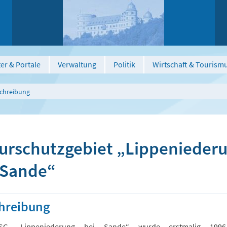
er & Portale
Verwaltung
Politik
Wirtschaft & Tourism
schreibung
urschutzgebiet „Lippenieder
 Sande“
hreibung
G „Lippeniederung bei Sande“ wurde erstmalig 199