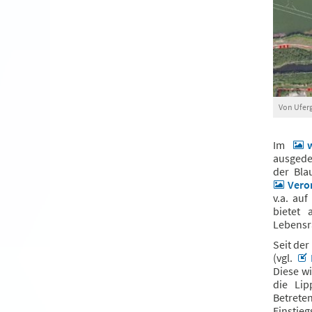
Von Ufer
Im
ausgede
der Bla
Vero
v.a. auf
bietet 
Lebensr
Seit der
(vgl.
Diese w
die Lip
Betrete
Einstie