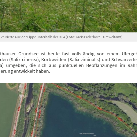
ukturierte Aue der Lippe unterhalb der B 64 (Foto: Kreis Paderborn - Umweltamt)
thauser Grundsee ist heute fast vollständig von einem Uferge
en (Salix cinerea), Korbweiden (Salix viminalis) und Schwarzerle
sa) umgeben, die sich aus punktuellen Bepflanzungen im Ra
ierung entwickelt haben.