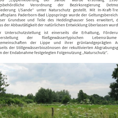
gsbehördliche Verordnung der Bezirksregierung Detm
iederung I/Sande“ unter Naturschutz gestellt. Mit In-Kraft-Tr
aftsplans Paderborn-Bad Lippspringe wurde der Geltungsbereic
ser Grundsee und Teile des Heddinghauser Sees erweitert, 
s der Abbautätigkeit der natürlichen Entwicklung überlassen wurd
r Unterschutzstellung ist einerseits die Erhaltung, Förde
herstellung der fließgewässertypischen Lebensräu
gemeinschaften der Lippe und ihrer grünlandgeprägten 
seits der Stillgewässerbiozönosen der rekultivierten Abgrabungs
 in der Endabnahme festgelegten Folgenutzung „Naturschutz“.