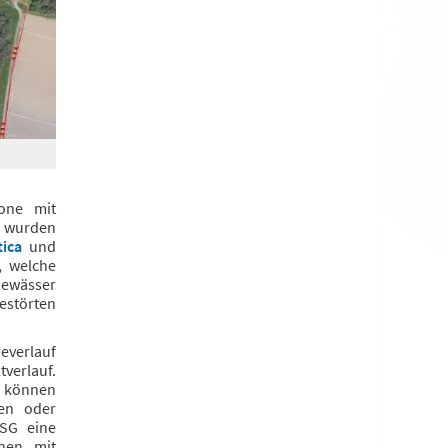
one mit
r wurden
tica
und
, welche
Gewässer
störten
peverlauf
verlauf.
r können
gen oder
NSG eine
inen mit