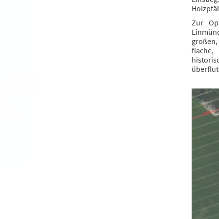
Holzpfä
Zur Op
Einmünd
großen,
flache,
histori
überflut