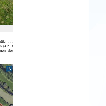
hölz aus
n (Alnus
hmen der