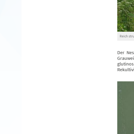
Reich str
Der Nes
Grauweid
glutino
Rekultiv