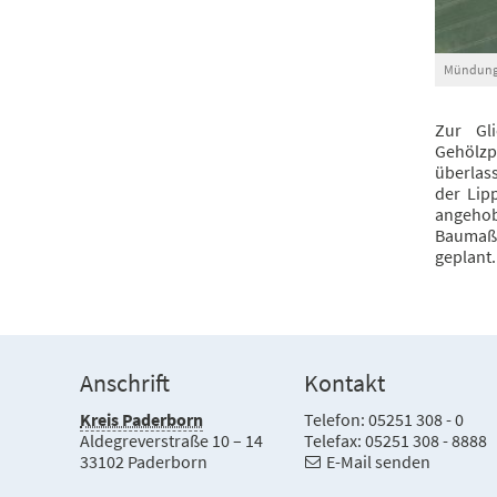
Mündung 
Zur Gl
Gehölzp
überlas
der Lip
angehob
Baumaßn
geplant.
Anschrift
Kontakt
Kreis Paderborn
Telefon: 05251 308 - 0
Aldegreverstraße 10 – 14
Telefax: 05251 308 - 8888
33102 Paderborn
E-Mail senden