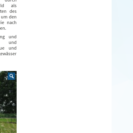
old als
eten des
h um den
die nach
en.
rung und
me und
Aue und
gewässer