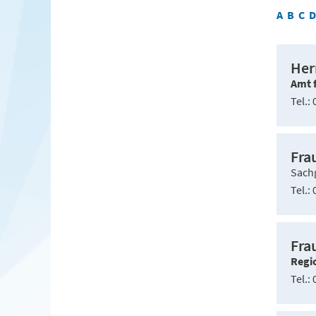
A
B
C
D
Her
Amt 
Tel.
0
Fra
Sachg
Tel.
0
Fra
Regi
Tel.
0