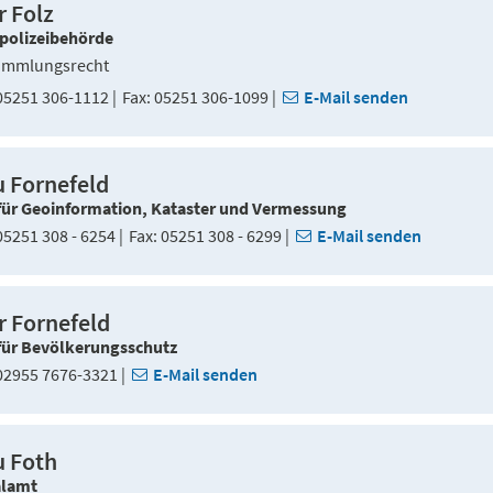
r Folz
spolizeibehörde
ammlungsrecht
5251 306-1112
Fax
05251 306-1099
E-Mail senden
u Fornefeld
für Geoinformation, Kataster und Vermessung
5251 308 - 6254
Fax
05251 308 - 6299
E-Mail senden
r Fornefeld
für Bevölkerungsschutz
2955 7676-3321
E-Mail senden
u Foth
alamt