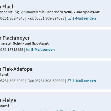
u Flach
enberatung Schulamt Kreis Paderborn
Schul- und Sportamt
5251 308-4045
Fax
05251 308-894098
E-Mail senden
r Flachmeyer
meister
Schul- und Sportamt
151 16713955
E-Mail senden
u Flak-Adefope
alamt
5251 308-5069
Fax
05251 308-895099
E-Mail senden
u Fleige
uramt