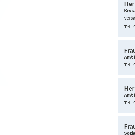
Her
Krei
Vers
Tel.
0
Fra
Amt 
Tel.
0
Her
Amt 
Tel.
0
Fra
Sozi