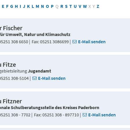
E
F
G
H
I
J
K
L
M
N
O
P
Q
R
S
T
U
V
W
X
Y
Z
r Fischer
für Umwelt, Natur und Klimaschutz
5251 308 6650
Fax
05251 3086699
E-Mail senden
u Fitze
ebietsleitung
Jugendamt
5251 308-5104
E-Mail senden
u Fitzner
onale Schulberatungsstelle des Kreises Paderborn
5251 308 - 7702
Fax
05251 308 - 897710
E-Mail senden