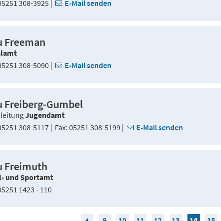
5251 308-3925
E-Mail senden
u Freeman
alamt
5251 308-5090
E-Mail senden
u Freiberg-Gumbel
leitung
Jugendamt
5251 308-5117
Fax
05251 308-5199
E-Mail senden
u Freimuth
l- und Sportamt
5251 1423 - 110
9
10
11
12
13
14
15