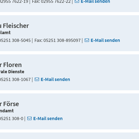
2955 7622-19
Fax
02955 7622-22
E-Mail senden
u Fleischer
alamt
5251 308-5045
Fax
05251 308-895097
E-Mail senden
r Floren
ale Dienste
5251 308-1067
E-Mail senden
r Förse
ndamt
5251 308-0
E-Mail senden