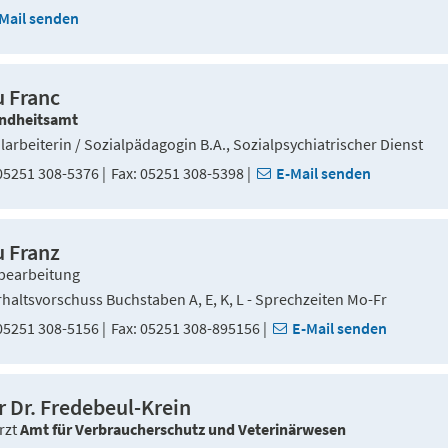
Mail senden
u Franc
ndheitsamt
larbeiterin / Sozialpädagogin B.A., Sozialpsychiatrischer Dienst
5251 308-5376
Fax
05251 308-5398
E-Mail senden
u Franz
bearbeitung
haltsvorschuss Buchstaben A, E, K, L - Sprechzeiten Mo-Fr
5251 308-5156
Fax
05251 308-895156
E-Mail senden
r Dr. Fredebeul-Krein
rzt
Amt für Verbraucherschutz und Veterinärwesen