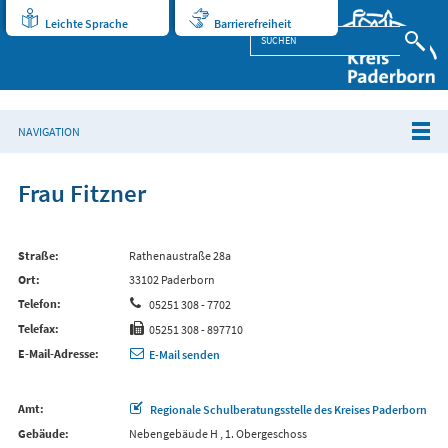
Leichte Sprache
Barrierefreiheit
NAVIGATION
Frau Fitzner
Straße
Rathenaustraße 28a
Ort
33102 Paderborn
Telefon
05251 308 - 7702
Telefax
05251 308 - 897710
E-Mail-Adresse
E-Mail senden
Amt
Regionale Schulberatungsstelle des Kreises Paderborn
Gebäude
Nebengebäude H , 1. Obergeschoss