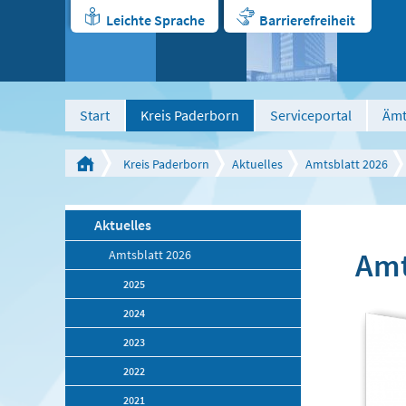
Leichte Sprache
Barrierefreiheit
Start
Kreis Paderborn
Serviceportal
Ämt
Kreis Paderborn
Aktuelles
Amtsblatt 2026
Aktuelles
Amt
Amtsblatt 2026
2025
2024
2023
2022
2021