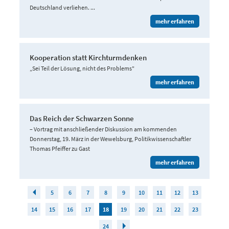
Deutschland verliehen. ...
mehr erfahren
Kooperation statt Kirchturmdenken
„Sei Teil der Lösung, nicht des Problems"
mehr erfahren
Das Reich der Schwarzen Sonne
– Vortrag mit anschließender Diskussion am kommenden
Donnerstag, 19. März in der Wewelsburg, Politikwissenschaftler
Thomas Pfeiffer zu Gast
mehr erfahren
5
6
7
8
9
10
11
12
13
14
15
16
17
18
19
20
21
22
23
24