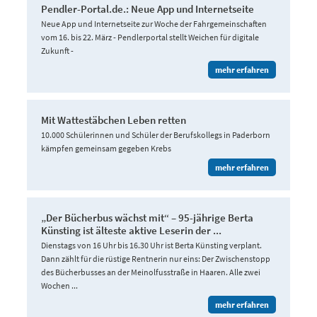
Pendler-Portal.de.: Neue App und Internetseite
Neue App und Internetseite zur Woche der Fahrgemeinschaften
vom 16. bis 22. März - Pendlerportal stellt Weichen für digitale
Zukunft -
mehr erfahren
Mit Wattestäbchen Leben retten
10.000 Schülerinnen und Schüler der Berufskollegs in Paderborn
kämpfen gemeinsam gegeben Krebs
mehr erfahren
„Der Bücherbus wächst mit“ – 95-jährige Berta
Künsting ist älteste aktive Leserin der ...
Dienstags von 16 Uhr bis 16.30 Uhr ist Berta Künsting verplant.
Dann zählt für die rüstige Rentnerin nur eins: Der Zwischenstopp
des Bücherbusses an der Meinolfusstraße in Haaren. Alle zwei
Wochen ...
mehr erfahren