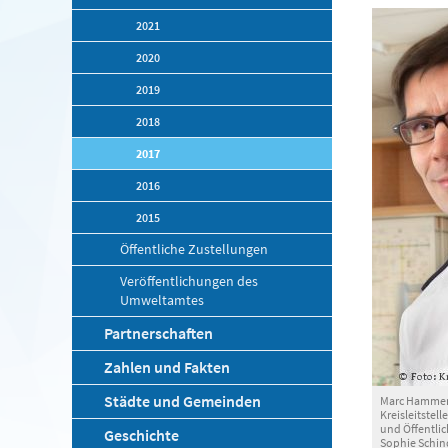
2021
2020
2019
2018
2017
2016
2015
Öffentliche Zustellungen
Veröffentlichungen des
Umweltamtes
Partnerschaften
Zahlen und Fakten
Städte und Gemeinden
Marc Hammers
Kreisleitstell
und Öffentlic
Geschichte
Sophie Schin