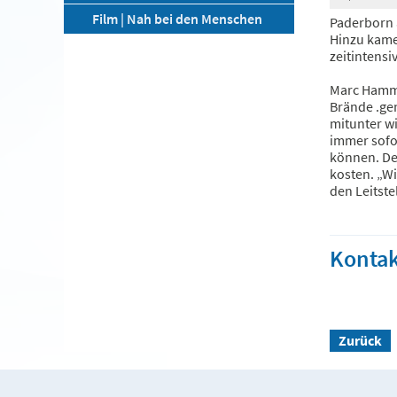
Film | Nah bei den Menschen
Paderborn 
Hinzu kame
zeitintensi
Marc Hammer
Brände .gen
mitunter w
immer sofor
können. Den
kosten. „Wi
den Leitste
Kontak
Zurück