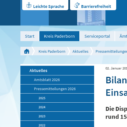
Leichte Sprache
Barrierefreiheit
Start
Kreis Paderborn
Serviceportal
Ämt
Kreis Paderborn
Aktuelles
Pressemitteilunge
02. Januar 20
Aktuelles
Bilan
Amtsblatt 2026
Einsa
Pressemitteilungen 2026
2025
2024
Die Dis
rund 15
2023
2022