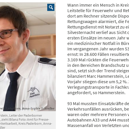
Wann immer ein Mensch in Kreisge
Leitstelle für Feuerwehr und Re
dort am Rechner sitzende Dispo
Rettungswagen alarmiert, die 
Rettungsdienst mit Notarzt zu e
Silvesternacht verlief aus Sicht 
ersten Einsätze im neuen Jahr 
ein medizinischer Notfall in Bü
Im vergangenen Jahr wurden 53.
ernst: In 28.600 Fällen resultier
3.169 Mal rückten die Feuerwe
in den Bereichen Brandschutz u
sind, setzt sich der Trend steige
bilanziert Marc Hammerstein, Le
Vorjahr stiegen diese um 5,2 %
Verlegungstransporte in Fachk
angefordert, so Hammerstein.
93 Mal mussten Einsatzkräfte 
Verkehrsunfällen ausrücken, b
waren oder mehrere Personen ve
tein, Leiter der Paderborner
Autobahnen A33 und A44 musste
e, zieht Bilanz Foto: Amt für Presse-
hkeitsarbeit, Kreis Paderborn, Anna-
Massenanfall von Verletzten u
dler