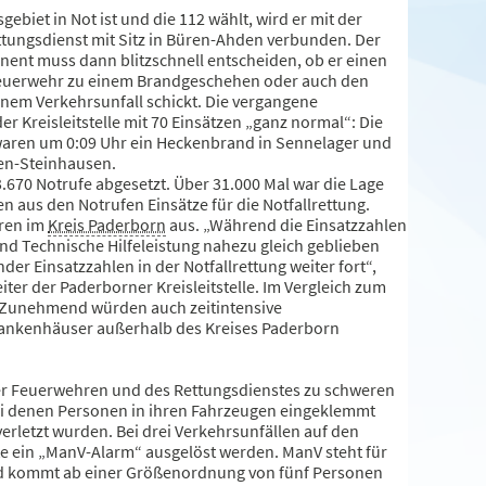
biet in Not ist und die 112 wählt, wird er mit der
ttungsdienst mit Sitz in Büren-Ahden verbunden. Der
nent muss dann blitzschnell entscheiden, ob er einen
Feuerwehr zu einem Brandgeschehen oder auch den
inem Verkehrsunfall schickt. Die vergangene
der Kreisleitstelle mit 70 Einsätzen „ganz normal“: Die
waren um 0:09 Uhr ein Heckenbrand in Sennelager und
ren-Steinhausen.
670 Notrufe abgesetzt. Über 31.000 Mal war die Lage
ten aus den Notrufen Einsätze für die Notfallrettung.
hren im
Kreis Paderborn
aus. „Während die Einsatzzahlen
nd Technische Hilfeleistung nahezu gleich geblieben
nder Einsatzzahlen in der Notfallrettung weiter fort“,
iter der Paderborner Kreisleitstelle. Im Vergleich zum
. Zunehmend würden auch zeitintensive
rankenhäuser außerhalb des Kreises Paderborn
der Feuerwehren und des Rettungsdienstes zu schweren
ei denen Personen in ihren Fahrzeugen eingeklemmt
rletzt wurden. Bei drei Verkehrsunfällen auf den
 ein „ManV-Alarm“ ausgelöst werden. ManV steht für
nd kommt ab einer Größenordnung von fünf Personen