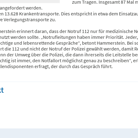
zum Tragen. Insgesamt 87 Mal m
angefordert werden.
n 13.628 Krankentransporte. Dies entspricht in etwa dem Einsatz
ve Verlegungstransporte zu.
stein erinnert daran, dass der Notruf 112 nur für medizinische No
utzt werden sollte. „Notrufleitungen haben immer Priorität. Jeder,
ichtige und lebensrettende Gespräche“, betont Hammerstein. Bei sc
t die 112 und nicht der Notruf der Polizei gewählt werden, damit 
n der Umweg über die Polizei, die dann ihrerseits die Leitstelle be
chtig ist immer, den Notfallort möglichst genau zu beschreiben“, e
llendisponenten erfragt, der durch das Gespräch führt.
t