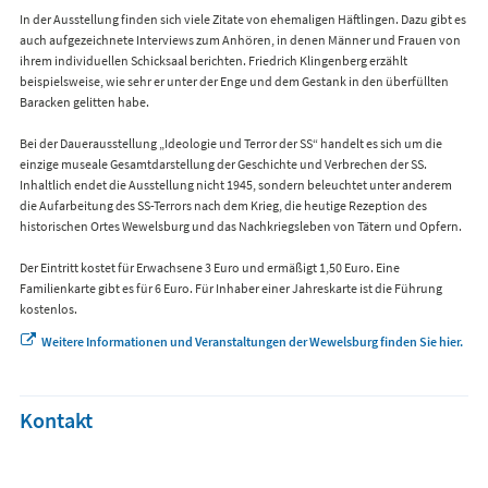
In der Ausstellung finden sich viele Zitate von ehemaligen Häftlingen. Dazu gibt es
auch aufgezeichnete Interviews zum Anhören, in denen Männer und Frauen von
ihrem individuellen Schicksaal berichten. Friedrich Klingenberg erzählt
beispielsweise, wie sehr er unter der Enge und dem Gestank in den überfüllten
Baracken gelitten habe.
Bei der Dauerausstellung „Ideologie und Terror der SS“ handelt es sich um die
einzige museale Gesamtdarstellung der Geschichte und Verbrechen der SS.
Inhaltlich endet die Ausstellung nicht 1945, sondern beleuchtet unter anderem
die Aufarbeitung des SS-Terrors nach dem Krieg, die heutige Rezeption des
historischen Ortes Wewelsburg und das Nachkriegsleben von Tätern und Opfern.
Der Eintritt kostet für Erwachsene 3 Euro und ermäßigt 1,50 Euro. Eine
Familienkarte gibt es für 6 Euro. Für Inhaber einer Jahreskarte ist die Führung
kostenlos.
Weitere Informationen und Veranstaltungen der Wewelsburg finden Sie hier.
Kontakt