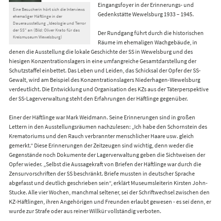
Eingangsfoyer in der Erinnerungs- und
Eine Besucherin hört sich die Interviews
Gedenkstätte Wewelsburg 1933 – 1945.
ehemaliger Häftlinge in der
Dauerausstellung „Ideologie und Terror
der SS“ an (Bild: Oliver Krato für das
Der Rundgang führt durch die historischen
Kreismuseum Wewelsburg)
Räume im ehemaligen Wachgebäude, in
denen die Ausstellung die lokale Geschichte der SS in Wewelsburg und des
hiesigen Konzentrationslagers in eine umfangreiche Gesamtdarstellung der
Schutzstaffel einbettet. Das Leben und Leiden, das Schicksal der Opfer der SS-
Gewalt, wird am Beispiel des Konzentrationslagers Niederhagen-Wewelsburg
verdeutlicht. Die Entwicklung und Organisation des KZs aus der Täterperspektive
der SS-Lagerverwaltung steht den Erfahrungen der Häftlinge gegenüber.
Einer der Häftlinge war Mark Weidmann. Seine Erinnerungen sind in großen
Lettern in den Ausstellungsräumen nachzulesen: „Ich habe den Schornstein des
Krematoriums und den Rauch verbrannter menschlicher Haare usw. gleich
gemerkt.“ Diese Erinnerungen der Zeitzeugen sind wichtig, denn weder die
Gegenstände noch Dokumente der Lagerverwaltung geben die Sichtweisen der
Opfer wieder. „Selbst die Aussagekraft von Briefen der Häftlinge war durch die
Zensurvorschriften der SS beschränkt. Briefe mussten in deutscher Sprache
abgefasst und deutlich geschrieben sein“, erklärt Museumsleiterin Kirsten John-
Stucke. Alle vier Wochen, manchmal seltener, sei der Schriftwechsel zwischen den
KZ-Häftlingen, ihren Angehörigen und Freunden erlaubt gewesen - es sei denn, er
wurde zur Strafe oder aus reiner Willkür vollständig verboten.