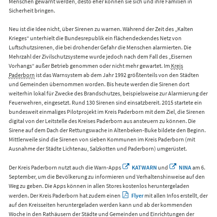
Menschen gewarnt werden, desto eher können sie sich und ihre Familien in
Sicherheit bringen.
Neu ist die Idee nicht, über Sirenen zu warnen. Während der Zeit des „Kalten
Krieges“ unterhielt die Bundesrepublik ein flächendeckendes Netz von
Luftschutzsirenen, die bei drohender Gefahr die Menschen alarmierten. Die
Mehrzahl der Zivilschutzsysteme wurde jedoch nach dem Fall des „Eisernen
Vorhangs“ außer Betrieb genommen oder nicht mehr gewartet. Im
Kreis
Paderborn
ist das Warnsystem ab dem Jahr 1992 größtenteils von den Städten
und Gemeinden übernommen worden. Bis heute werden die Sirenen dort
weiterhin lokal für Zwecke des Brandschutzes, beispielsweise zur Alarmierung der
Feuerwehren, eingesetzt. Rund 130 Sirenen sind einsatzbereit. 2015 startete ein
bundesweit einmaliges Pilotprojekt im Kreis Paderborn mit dem Ziel, die Sirenen
digital von der Leitstelle des Kreises Paderborn aus ansteuern zu können. Die
Sirene auf dem Dach der Rettungswache in Altenbeken-Buke bildete den Beginn.
Mittlerweile sind die Sirenen von sieben Kommunen im Kreis Paderborn (mit
Ausnahme der Städte Lichtenau, Salzkotten und Paderborn) umgerüstet.
Der Kreis Paderborn nutzt auch die Warn-Apps
KATWARN
und
NINA
am 6.
September, um die Bevölkerung zu informieren und Verhaltenshinweise auf den
Weg zu geben. Die Apps können in allen Stores kostenlos heruntergeladen
werden. Der Kreis Paderborn hat zudem einen
Flyer
mit allen Infos erstellt, der
auf den Kreisseiten heruntergeladen werden kann und ab der kommenden
Woche in den Rathäusern der Städte und Gemeinden und Einrichtungen der