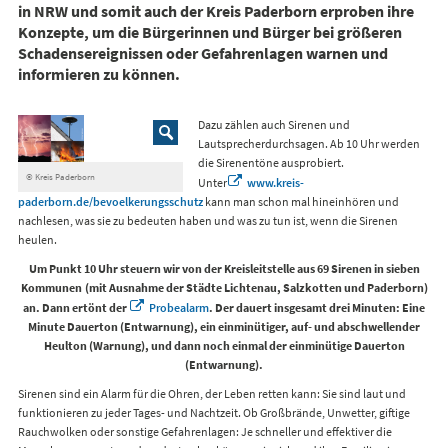
in NRW und somit auch der Kreis Paderborn erproben ihre
Konzepte, um die Bürgerinnen und Bürger bei größeren
Schadensereignissen oder Gefahrenlagen warnen und
informieren zu können.
Dazu zählen auch Sirenen und
Lautsprecherdurchsagen. Ab 10 Uhr werden
die Sirenentöne ausprobiert.
© Kreis Paderborn
Unter
www.kreis-
paderborn.de/bevoelkerungsschutz
kann man schon mal hineinhören und
nachlesen, was sie zu bedeuten haben und was zu tun ist, wenn die Sirenen
heulen.
Um Punkt 10 Uhr steuern wir von der Kreisleitstelle aus 69 Sirenen in sieben
Kommunen (mit Ausnahme der Städte Lichtenau, Salzkotten und Paderborn)
an. Dann ertönt der
Probealarm
. Der dauert insgesamt drei Minuten: Eine
Minute Dauerton (Entwarnung), ein einminütiger, auf- und abschwellender
Heulton (Warnung), und dann noch einmal der einminütige Dauerton
(Entwarnung).
Sirenen sind ein Alarm für die Ohren, der Leben retten kann: Sie sind laut und
funktionieren zu jeder Tages- und Nachtzeit. Ob Großbrände, Unwetter, giftige
Rauchwolken oder sonstige Gefahrenlagen: Je schneller und effektiver die