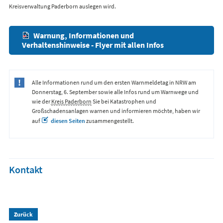
Kreisverwaltung Paderborn auslegen wird.
Warnung, Informationen und
Verhaltenshinweise - Flyer mit allen Infos
Alle Informationen rund um den ersten Warnmeldetag in NRW am
Donnerstag, 6. September sowie alle Infos rund um Warnwege und
wie der
Kreis Paderborn
Sie bei Katastrophen und
Großschadensanlagen warnen und informieren möchte, haben wir
auf
diesen Seiten
zusammengestellt.
Kontakt
Zurück