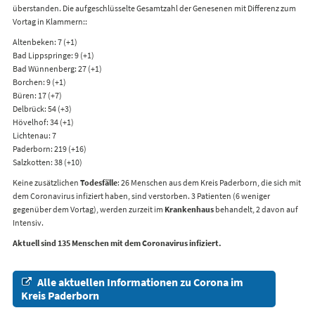
überstanden. Die aufgeschlüsselte Gesamtzahl der Genesenen mit Differenz zum
Vortag in Klammern::
Altenbeken: 7 (+1)
Bad Lippspringe: 9 (+1)
Bad Wünnenberg: 27 (+1)
Borchen: 9 (+1)
Büren: 17 (+7)
Delbrück: 54 (+3)
Hövelhof: 34 (+1)
Lichtenau: 7
Paderborn: 219 (+16)
Salzkotten: 38 (+10)
Keine zusätzlichen
Todesfälle
: 26 Menschen aus dem Kreis Paderborn, die sich mit
dem Coronavirus infiziert haben, sind verstorben. 3 Patienten (6 weniger
gegenüber dem Vortag), werden zurzeit im
Krankenhaus
behandelt, 2 davon auf
Intensiv.
Aktuell sind 135 Menschen mit dem Coronavirus infiziert.
Alle aktuellen Informationen zu Corona im
Kreis Paderborn