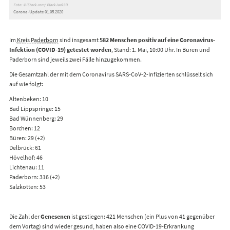
Foto: ©iStock.com/ BlackJack3D
Corona-Update 01.05.2020
Im
Kreis Paderborn
sind insgesamt
582 Menschen positiv auf eine Coronavirus-
Infektion (COVID-19) getestet worden
, Stand: 1. Mai, 10:00 Uhr. In Büren und
Paderborn sind jeweils zwei Fälle hinzugekommen.
Die Gesamtzahl der mit dem Coronavirus SARS-CoV-2-Infizierten schlüsselt sich
auf wie folgt:
Altenbeken: 10
Bad Lippspringe: 15
Bad Wünnenberg: 29
Borchen: 12
Büren: 29 (+2)
Delbrück: 61
Hövelhof: 46
Lichtenau: 11
Paderborn: 316 (+2)
Salzkotten: 53
Die Zahl der
Genesenen
ist gestiegen: 421 Menschen (ein Plus von 41 gegenüber
dem Vortag) sind wieder gesund, haben also eine COVID-19-Erkrankung