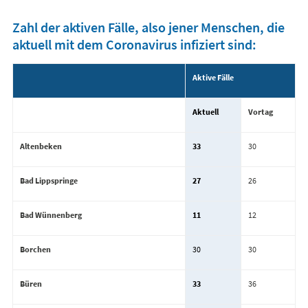
Zahl der aktiven Fälle, also jener Menschen, die
aktuell mit dem Coronavirus infiziert sind:
Aktive Fälle
Aktuell
Vortag
Altenbeken
33
30
Bad Lippspringe
27
26
Bad Wünnenberg
11
12
Borchen
30
30
Büren
33
36