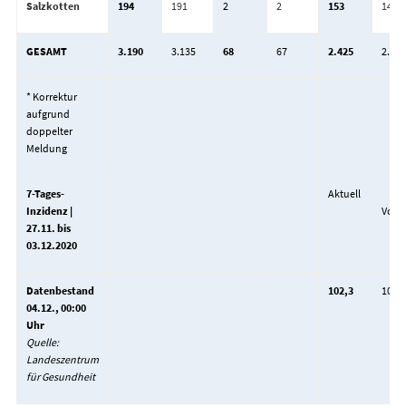
Salzkotten
194
191
2
2
153
147
GESAMT
3.190
3.135
68
67
2.425
2.341
* Korrektur
aufgrund
doppelter
Meldung
7-Tages-
Aktuell
Inzidenz |
Vort
27.11. bis
03.12.2020
Datenbestand
102,3
101,4
04.12., 00:00
Uhr
Quelle:
Landeszentrum
für Gesundheit