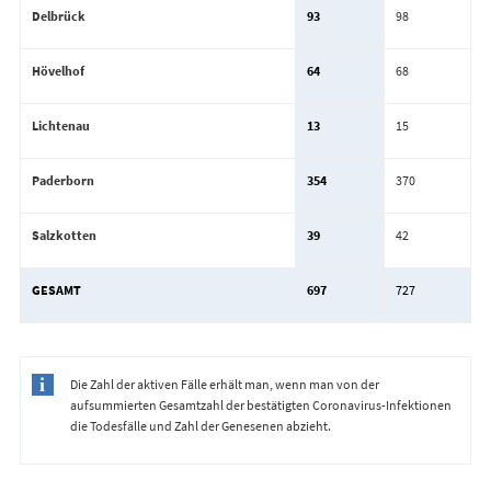
Delbrück
93
98
Hövelhof
64
68
Lichtenau
13
15
Paderborn
354
370
Salzkotten
39
42
GESAMT
697
727
Die Zahl der aktiven Fälle erhält man, wenn man von der
aufsummierten Gesamtzahl der bestätigten Coronavirus-Infektionen
die Todesfälle und Zahl der Genesenen abzieht.