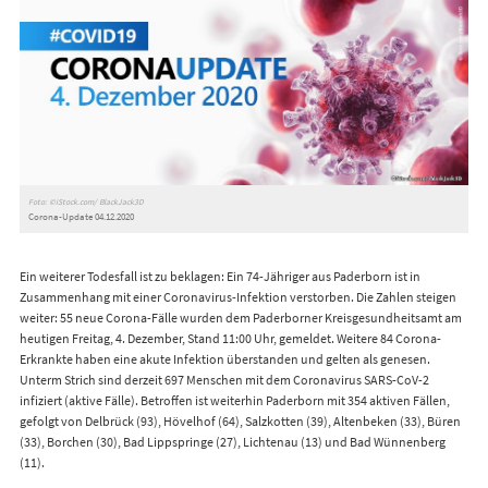
Foto: ©iStock.com/ BlackJack3D
Corona-Update 04.12.2020
Ein weiterer Todesfall ist zu beklagen: Ein 74-Jähriger aus Paderborn ist in
Zusammenhang mit einer Coronavirus-Infektion verstorben. Die Zahlen steigen
weiter: 55 neue Corona-Fälle wurden dem Paderborner Kreisgesundheitsamt am
heutigen Freitag, 4. Dezember, Stand 11:00 Uhr, gemeldet. Weitere 84 Corona-
Erkrankte haben eine akute Infektion überstanden und gelten als genesen.
Unterm Strich sind derzeit 697 Menschen mit dem Coronavirus SARS-CoV-2
infiziert (aktive Fälle). Betroffen ist weiterhin Paderborn mit 354 aktiven Fällen,
gefolgt von Delbrück (93), Hövelhof (64), Salzkotten (39), Altenbeken (33), Büren
(33), Borchen (30), Bad Lippspringe (27), Lichtenau (13) und Bad Wünnenberg
(11).