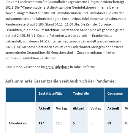
Die vom Landeszentrum für Gesundheit ausgewiesene 7-Tages-Inzidenz beträgt
102,3. Die 7-Tages-Inzidenz ist die Anzahl der Neuinfektionen innerhalb einer
Woche, umgerechnet auf 100.000 Einwohnerinnen und Einwohner. Die Zahl der
aufsummierten und laborbestätigten Coronavirus-Infektionen seit Ausbruch der
Pandemie steigt auf 3.190, Stand 04.12., 11:00 Uhr. Die Zahl der Corona-
Erkrankten, die eine akute Infektion überstanden haben und als genesen gelten,
beträgt 2.425. 56 (+1) Corona-Patienten werden zurzeit im Krankenhaus
behandelt, von denen 14 (-1) intensivmedizinisch behandelt werden müssen.
2.630 (- 84) Menschen befinden sich im vom Paderborner Kreisgesundheitsamt
angeordneter Quarantäne. 68 Menschen sind in Zusammenhang mit einer
Coronavirus-Infektion verstorben.
Das Corona-Geschehen im
Kreis Paderborn
in Tabellenform:
Aufsummierte Gesamtzahlen seit Ausbruch der Pandemie:
Bestätigte Fälle
Todesfälle
Genesene
Aktuell
Vortag
Aktuell
Vortag
Aktuell
Vort
Altenbeken
127
120
5
5
89
85