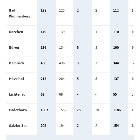
Bad
128
125
2
2
112
112
Wünnenberg
Borchen
149
139
1
1
110
108
Büren
136
134
5
5
100
96
Delbrück
450
436
3
3
344
340
Hövelhof
212
204
5
5
137
135
Lichtenau
69
68
-
-
55
55
Paderborn
1607
1555
28
28
1186
1173
Salzkotten
202
194
2
2
154
153