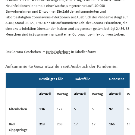
Neuinfektionen innerhalb einer Woche, umgerechnet auf 100.000
Einwohnerinnen und Einwohner. Die Zahl der aufsummierten und
laborbestätigten Coronavirus-Infektionen seit Ausbruch der Pandemie steigt auf
3.300, Stand 05.12., 17:45 Uhr. Die aufsummierte Zahl der Corona-Erkrankten, die
eine akute Infektion überstanden haben und als genesen gelten, beträgt 2.456. 68
Menschen sind in Zusammenhang mit einer Coronavirus-Infektion verstorben.
Das Corona-Geschehen im
Kreis Paderborn
in Tabellenform:
Aufsummierte Gesamtzahlen seit Ausbruch der Pandemie:
Bestätigte Fälle
Todesfälle
Genesene
Aktuell
Vortag
Aktuell
Vortag
Aktuell
Vort
Altenbeken
134
127
5
5
92
89
Bad
213
208
17
17
166
164
Lippspringe