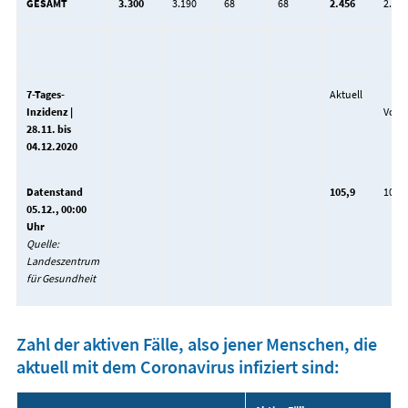
GESAMT
3.300
3.190
68
68
2.456
2.425
7-Tages-
Aktuell
Inzidenz |
Vort
28.11. bis
04.12.2020
Datenstand
105,9
102,3
05.12., 00:00
Uhr
Quelle:
Landeszentrum
für Gesundheit
Zahl der aktiven Fälle, also jener Menschen, die
aktuell mit dem Coronavirus infiziert sind: