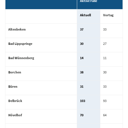
Aktive Fälle
Aktuell
Vortag
Altenbeken
37
33
Bad Lippspringe
30
27
Bad Wünnenberg
14
11
Borchen
38
30
Büren
31
33
Delbrück
103
93
Hövelhof
70
64