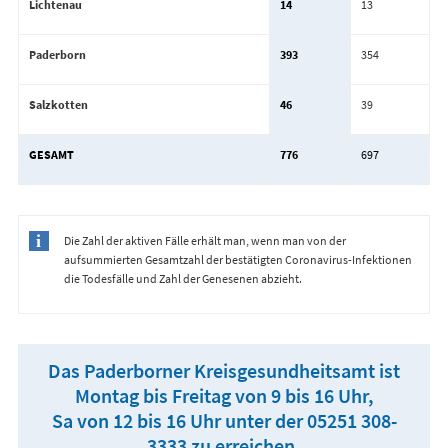
Lichtenau
14
13
Paderborn
393
354
Salzkotten
46
39
GESAMT
776
697
Die Zahl der aktiven Fälle erhält man, wenn man von der
aufsummierten Gesamtzahl der bestätigten Coronavirus-Infektionen
die Todesfälle und Zahl der Genesenen abzieht.
Das Paderborner Kreisgesundheitsamt ist
Montag bis Freitag von 9 bis 16 Uhr,
Sa von 12 bis 16 Uhr unter der 05251 308-
3333 zu erreichen.