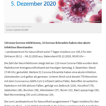
Foto: ©iStock.com/ BlackJack3D
Coroan-Update 5.12.2020
110 neue Corona-Infektionen, 31 Corona-Erkrankte haben eine akute
Infektion überstanden
- Landeszentrum für Gesundheit weist 7-Tages-Inzidenz von 105,3 für den
Zeitraum 28.11. – 04.12.2020 aus, Datenstand 05.12.2020, 00:00 Uhr –
Die Zahl der Neuinfektionen steigt steil an: 110 neue Corona-Fälle wurden dem
Paderborner Kreisgesundheitsamt am heutigen Samstag, 5. Dezember, Stand
17:45 Uhr, gemeldet. Weitere 31 Corona-Erkrankte haben eine akute Infektion
überstanden und gelten als genesen. Unterm Strich sind derzeit 776 Menschen
mit dem Coronavirus SARS-CoV-2 infiziert (aktive Fälle). Betroffen ist weiterhin
Paderborn mit 393 aktiven Fällen, gefolgt von Delbrück (103), Hövelhof (70),
Salzkotten (46), Borchen (38), Altenbeken (37), Büren (31), Bad Lippspringe (30),
Bad Wünnenberg (14) und Lichtenau (14).
Die vom Landeszentrum für Gesundheit ausgewiesene 7-Tages-Inzidenz für den
Zeitraum 28.11. – 4.12.2020 beträgt 105,9. Die 7-Tages-Inzidenz ist die Anzahl der