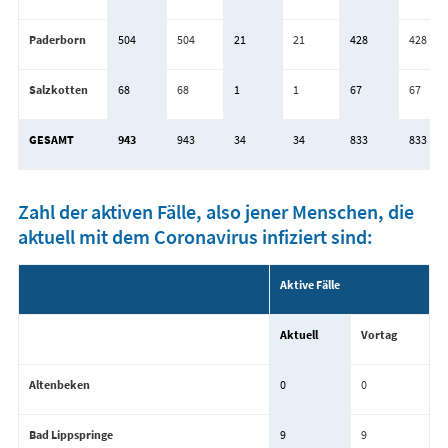
Paderborn
504
504
21
21
428
428
Salzkotten
68
68
1
1
67
67
GESAMT
943
943
34
34
833
833
Zahl der aktiven Fälle, also jener Menschen, die
aktuell mit dem Coronavirus infiziert sind:
Aktive Fälle
Aktuell
Vortag
Altenbeken
0
0
Bad Lippspringe
9
9