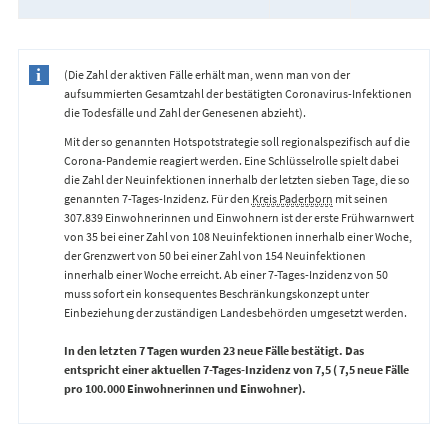
(Die Zahl der aktiven Fälle erhält man, wenn man von der
aufsummierten Gesamtzahl der bestätigten Coronavirus-Infektionen
die Todesfälle und Zahl der Genesenen abzieht).
Mit der so genannten Hotspotstrategie soll regionalspezifisch auf die
Corona-Pandemie reagiert werden. Eine Schlüsselrolle spielt dabei
die Zahl der Neuinfektionen innerhalb der letzten sieben Tage, die so
genannten 7-Tages-Inzidenz. Für den
Kreis Paderborn
mit seinen
307.839 Einwohnerinnen und Einwohnern ist der erste Frühwarnwert
von 35 bei einer Zahl von 108 Neuinfektionen innerhalb einer Woche,
der Grenzwert von 50 bei einer Zahl von 154 Neuinfektionen
innerhalb einer Woche erreicht. Ab einer 7-Tages-Inzidenz von 50
muss sofort ein konsequentes Beschränkungskonzept unter
Einbeziehung der zuständigen Landesbehörden umgesetzt werden.
In den letzten 7 Tagen wurden 23 neue Fälle bestätigt. Das
entspricht einer aktuellen 7-Tages-Inzidenz von 7,5 ( 7,5 neue Fälle
pro 100.000 Einwohnerinnen und Einwohner).