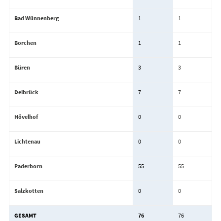
Bad Wünnenberg
1
1
Borchen
1
1
Büren
3
3
Delbrück
7
7
Hövelhof
0
0
Lichtenau
0
0
Paderborn
55
55
Salzkotten
0
0
GESAMT
76
76