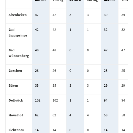
Altenbeken
42
42
3
3
39
39
Bad
42
42
1
1
32
32
Lippspringe
Bad
48
48
0
0
47
47
Wünnenberg
Borchen
26
26
0
0
25
25
Büren
35
35
3
3
29
29
Delbrück
102
102
1
1
94
94
Hövelhof
62
62
4
4
58
58
Lichtenau
14
14
0
0
14
14