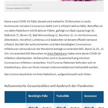
Foto: ©iStock.com/ BlackJack3D
Corona-Update 12.10.2020
Keine neue COVID-19-Fälle: Derzeit sind weiterhin 76 Menschen in sechs
Kommunen mit dem Coronavirus SARS-CoV-2 infiziert (aktive Fälle). Betroffen ist
vor allem Paderborn mit 55 aktiven Fällen, gefolgt von Bad Lippspringe (9),
Delbrück (7), Büren (3), Bad Wünnenberg (1), Borchen (1). In vier Kommunen,
Altenbeken, Hövelhof, Lichtenau und Salzkotten ist derzeit offiziell niemand
infiziert. Die Zahl der aufsummierten und laborbestätigten Coronavirus-
Infektionen seit Ausbruch der Pandemie beträgt unverändert 943, Stand 12.10., 11
Uhr. Unverändert 833 Menschen im
Kreis Paderborn
haben eine akute COVID-19-
Infektion überstanden. 34 Menschen sind in Zusammenhang mit einer
Coronavirus-Infektion verstorben. Fünf Corona-Patienten befinden sich im
Krankenhaus, drei von ihnen müssen intensivmedizinisch behandelt werden.
Das Corona-Geschehen im Kreis Paderborn, aufgeschlüsselt nach Orten:
Aufsummierte Gesamtzahlen seit Ausbruch der Pandemie:
Bestätigte Fälle
Todesfälle
Genesene
Aktuell
Vortag
Aktuell
Vortag
Aktuell
Vortag