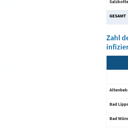
Salzkott
GESAMT
Zahl d
infizie
Altenbek
Bad Lipp
Bad Wün