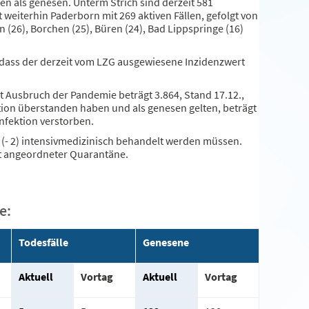
n als genesen. Unterm Strich sind derzeit 581
t weiterhin Paderborn mit 269 aktiven Fällen, gefolgt von
 (26), Borchen (25), Büren (24), Bad Lippspringe (16)
o dass der derzeit vom LZG ausgewiesene Inzidenzwert
t Ausbruch der Pandemie beträgt 3.864, Stand 17.12.,
tion überstanden haben und als genesen gelten, beträgt
nfektion verstorben.
(- 2) intensivmedizinisch behandelt werden müssen.
t angeordneter Quarantäne.
e:
Todesfälle
Genesene
Aktuell
Vortag
Aktuell
Vortag