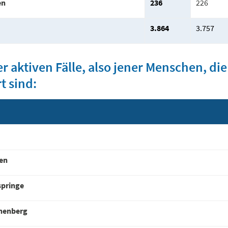
en
236
226
3.864
3.757
er aktiven Fälle, also jener Menschen, di
rt sind:
en
springe
nenberg