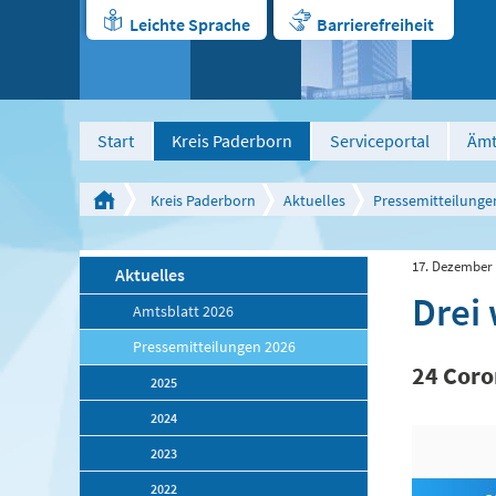
Leichte Sprache
Barrierefreiheit
Start
Kreis Paderborn
Serviceportal
Ämt
Kreis Paderborn
Aktuelles
Pressemitteilunge
17. Dezember
Aktuelles
Drei
Amtsblatt 2026
Pressemitteilungen 2026
24 Coro
2025
2024
2023
2022