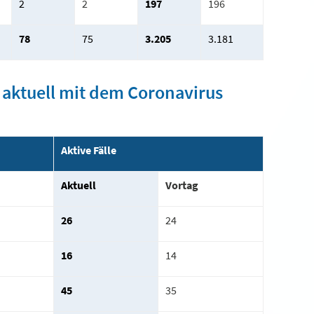
2
2
197
196
78
75
3.205
3.181
e aktuell mit dem Coronavirus
Aktive Fälle
Aktuell
Vortag
26
24
16
14
45
35