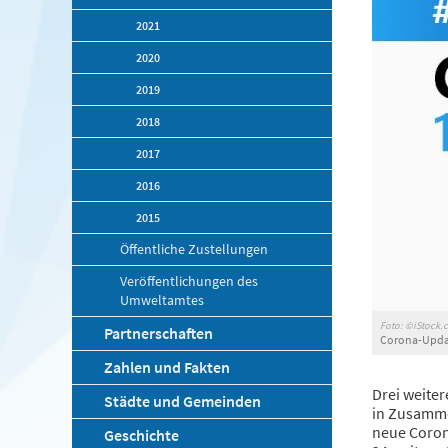
2021
2020
2019
2018
2017
2016
2015
Öffentliche Zustellungen
Veröffentlichungen des
Umweltamtes
Foto: ©iStock.
Partnerschaften
Corona-Updat
Zahlen und Fakten
Drei weiter
Städte und Gemeinden
in Zusamme
neue Coron
Geschichte