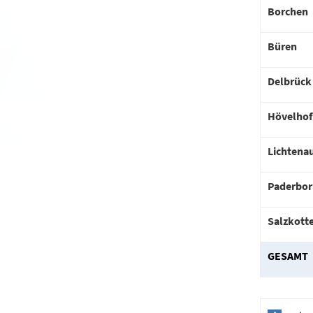
Borchen
Büren
Delbrück
Hövelhof
Lichtena
Paderbor
Salzkott
GESAMT