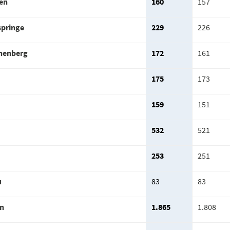
en
160
157
springe
229
226
nenberg
172
161
175
173
159
151
532
521
253
251
u
83
83
n
1.865
1.808