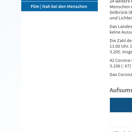
24 weitere 
Film | Nah bei den Menschen
Menschen mi
Delbrück (8
und Lichten
Das Landes
keine Aussa
Die Zahl d
11:00 Uhr. 
3.205. Ins
42 Corona-
3.106 (- 6
Das Coron
Aufsumm