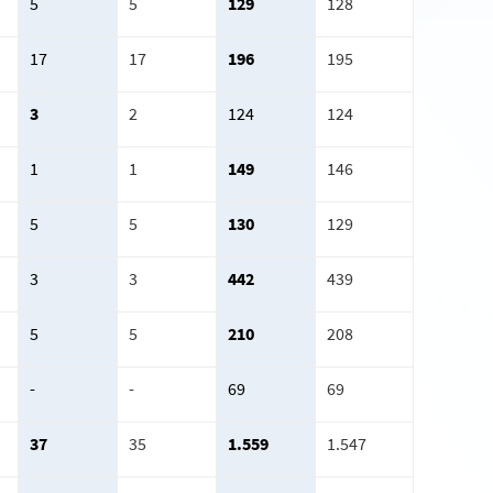
5
5
129
128
17
17
196
195
3
2
124
124
1
1
149
146
5
5
130
129
3
3
442
439
5
5
210
208
-
-
69
69
37
35
1.559
1.547