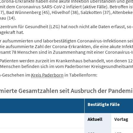
Corona-Erkrankte haben eine akute Infektion überstanden und gelte
t dem Coronavirus SARS-CoV-2 infiziert (aktive Fälle). Betroffen is
7), Bad Wünnenberg (45), Hövelhof (38), Salzkotten (37), Altenbeken
au (14).
zentrum für Gesundheit (LZG) hat noch nicht alle Daten erfasst, s
gekraft hat.
er aufsummierten und laborbestätigten Coronavirus-Infektionen sei
Die aufsummierte Zahl der Corona-Erkrankten, die eine akute Infek
gesamt 78 Menschen sind in Zusammenhang mit einer Coronavirus-I
Patienten werden zurzeit im Krankenhaus behandelt, von denen 12 
7) Menschen befinden sich im vom Paderborner Kreisgesundheitsam
a-Geschehen im
Kreis Paderborn
in Tabellenform:
ierte Gesamtzahlen seit Ausbruch der Pandemi
Bestätigte Fälle
Aktuell
Vortag