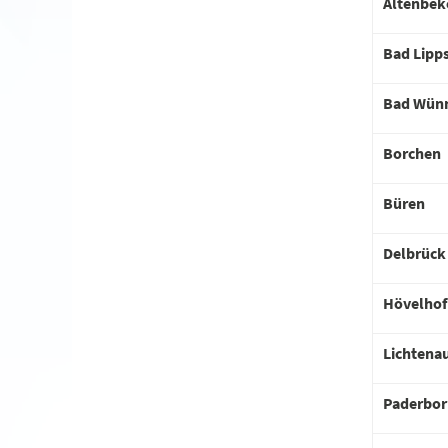
Altenbek
Bad Lipp
Bad Wün
Borchen
Büren
Delbrück
Hövelhof
Lichtena
Paderbor