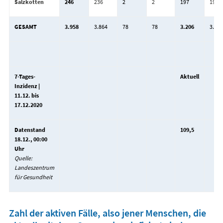
Salzkotten
246
236
2
2
197
197
GESAMT
3.958
3.864
78
78
3.206
3.205
7-Tages-
Aktuell
Inzidenz |
11.12. bis
17.12.2020
Datenstand
109,5
18.12., 00:00
Uhr
Quelle:
Landeszentrum
für Gesundheit
Zahl der aktiven Fälle, also jener Menschen, die