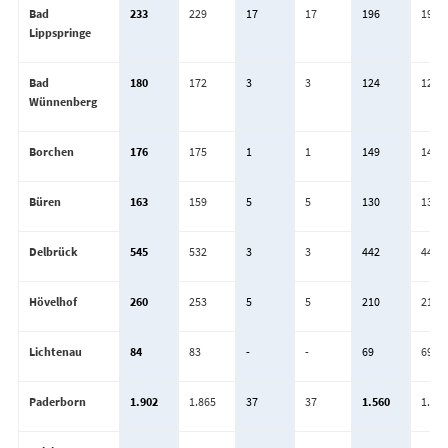
Bad
233
229
17
17
196
196
Lippspringe
Bad
180
172
3
3
124
124
Wünnenberg
Borchen
176
175
1
1
149
149
Büren
163
159
5
5
130
130
Delbrück
545
532
3
3
442
442
Hövelhof
260
253
5
5
210
210
Lichtenau
84
83
-
-
69
69
Paderborn
1.902
1.865
37
37
1.560
1.559