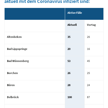
aktuell mit dem Coronavirus infiziert sind:
Aktive Fälle
Aktuell
Vortag
Altenbeken
35
26
Bad Lippspringe
20
16
Bad Wünnenberg
53
45
Borchen
26
25
Büren
28
24
Delbrück
100
87