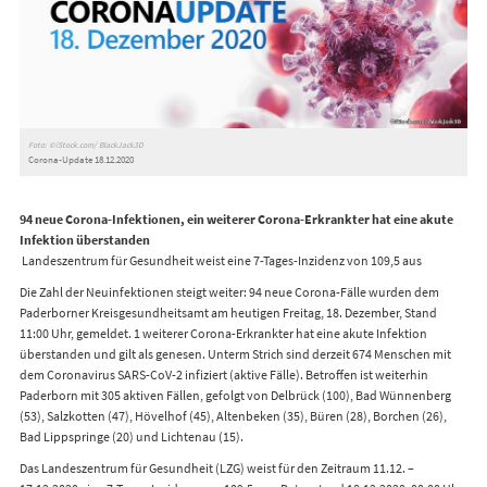
Foto: ©iStock.com/ BlackJack3D
Corona-Update 18.12.2020
94 neue Corona-Infektionen, ein weiterer Corona-Erkrankter hat eine akute
Infektion überstanden
Landeszentrum für Gesundheit weist eine 7-Tages-Inzidenz von 109,5 aus
Die Zahl der Neuinfektionen steigt weiter: 94 neue Corona-Fälle wurden dem
Paderborner Kreisgesundheitsamt am heutigen Freitag, 18. Dezember, Stand
11:00 Uhr, gemeldet. 1 weiterer Corona-Erkrankter hat eine akute Infektion
überstanden und gilt als genesen. Unterm Strich sind derzeit 674 Menschen mit
dem Coronavirus SARS-CoV-2 infiziert (aktive Fälle). Betroffen ist weiterhin
Paderborn mit 305 aktiven Fällen, gefolgt von Delbrück (100), Bad Wünnenberg
(53), Salzkotten (47), Hövelhof (45), Altenbeken (35), Büren (28), Borchen (26),
Bad Lippspringe (20) und Lichtenau (15).
Das Landeszentrum für Gesundheit (LZG) weist für den Zeitraum 11.12. –