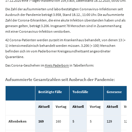
17.12.2020 eine 7-Tages-Inzidenz von 109,5 aus, Datenstand 18.12.2020, 00:00 Uhr.
Die Zahl der aufsummierten und laborbestätigten Coronavirus-Infektionen seit
Ausbruch der Pandemie beträgt 3.958, Stand 18.12., 11:00 Uhr. Die aufsummierte
Zahl der Corona-Erkrankten, die eine akute Infektion überstanden haben und als
genesen gelten, beträgt 3.206. Insgesamt 78 Menschen sind in Zusammenhang
mit einer Coronavirus-Infektion verstorben.
42 Corona-Patienten werden zurzeit im Krankenhaus behandelt, von denen 13 (+
1) intensivmedizinisch behandelt werden müssen. 3.206 (+ 100) Menschen
befinden sich im vom Paderborner Kreisgesundheitsamt angeordneter
Quarantäne.
Das Corona-Geschehen im
Kreis Paderborn
in Tabellenform:
Aufsummierte Gesamtzahlen seit Ausbruch der Pandemie:
Bestätigte Fälle
Todesfälle
Genesene
Aktuell
Vortag
Aktuell
Vortag
Aktuell
Vort
Altenbeken
169
160
5
5
129
129