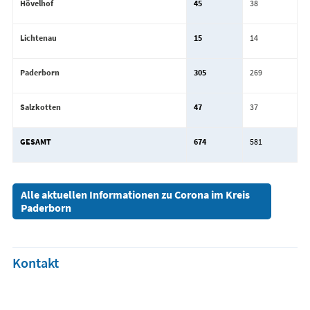
Hövelhof
45
38
Lichtenau
15
14
Paderborn
305
269
Salzkotten
47
37
GESAMT
674
581
Alle aktuellen Informationen zu Corona im Kreis
Paderborn
Kontakt