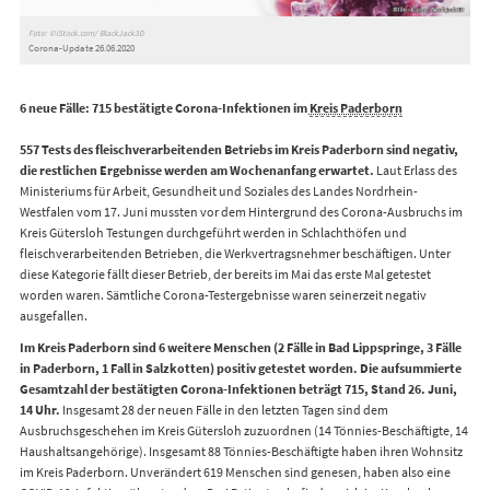
Foto: ©iStock.com/ BlackJack3D
Corona-Update 26.06.2020
6 neue Fälle: 715 bestätigte Corona-Infektionen im
Kreis Paderborn
557 Tests des fleischverarbeitenden Betriebs im Kreis Paderborn sind negativ,
die restlichen Ergebnisse werden am Wochenanfang erwartet.
Laut Erlass des
Ministeriums für Arbeit, Gesundheit und Soziales des Landes Nordrhein-
Westfalen vom 17. Juni mussten vor dem Hintergrund des Corona-Ausbruchs im
Kreis Gütersloh Testungen durchgeführt werden in Schlachthöfen und
fleischverarbeitenden Betrieben, die Werkvertragsnehmer beschäftigen. Unter
diese Kategorie fällt dieser Betrieb, der bereits im Mai das erste Mal getestet
worden waren. Sämtliche Corona-Testergebnisse waren seinerzeit negativ
ausgefallen.
Im Kreis Paderborn sind 6 weitere Menschen (2 Fälle in Bad Lippspringe, 3 Fälle
in Paderborn, 1 Fall in Salzkotten) positiv getestet worden. Die aufsummierte
Gesamtzahl der bestätigten Corona-Infektionen beträgt 715, Stand 26. Juni,
14 Uhr.
Insgesamt 28 der neuen Fälle in den letzten Tagen sind dem
Ausbruchsgeschehen im Kreis Gütersloh zuzuordnen (14 Tönnies-Beschäftigte, 14
Haushaltsangehörige). Insgesamt 88 Tönnies-Beschäftigte haben ihren Wohnsitz
im Kreis Paderborn. Unverändert 619 Menschen sind genesen, haben also eine