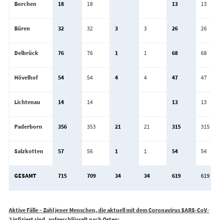
Borchen
18
18
13
13
Büren
32
32
3
3
26
26
Delbrück
76
76
1
1
68
68
Hövelhof
54
54
4
4
47
47
Lichtenau
14
14
13
13
Paderborn
356
353
21
21
315
315
Salzkotten
57
56
1
1
54
54
GESAMT
715
709
34
34
619
619
Aktive Fälle – Zahl jener Menschen, die aktuell mit dem Coronavirus SARS-CoV-
2 infiziert sind, aufgeschlüsselt nach Orten: