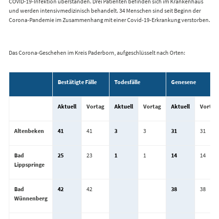
COVID-19-Infektion überstanden. Drei Patienten befinden sich im Krankenhaus
und werden intensivmedizinisch behandelt. 34 Menschen sind seit Beginn der
Corona-Pandemie im Zusammenhang mit einer Covid-19-Erkrankung verstorben.
Das Corona-Geschehen im Kreis Paderborn, aufgeschlüsselt nach Orten:
Bestätigte Fälle
Todesfälle
Genesene
Aktuell
Vortag
Aktuell
Vortag
Aktuell
Vortag
Altenbeken
41
41
3
3
31
31
Bad
25
23
1
1
14
14
Lippspringe
Bad
42
42
38
38
Wünnenberg