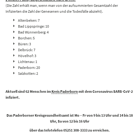
(Die Zahl erhält man, wenn man von der aufsummierten Gesamtzahl der
Infizierten die Zahl der Genesenen und die Todesfälle abzieht).
Altenbeken: 7
Bad Lippspringe: 10
Bad Wünnenberg: 4
Borchen: 5
Büren: 3
Delbrück: 7
Hövelhof: 3
Lichtenau: 1
Paderborn: 20
Salzkotten: 2
Aktuell sind 62 Menschen im
Kreis Paderborn
mit dem Coronavirus SARS-CoV-2
infiziert.
Das Paderborner Kreisgesundheitsamt ist Mo – Fr von 9 bis 13 Uhr und 14 bis 18
Uhr, Sa von 12 bis 16 Uhr
über das Infotelefon 05251 308-3333 zu erreichen.