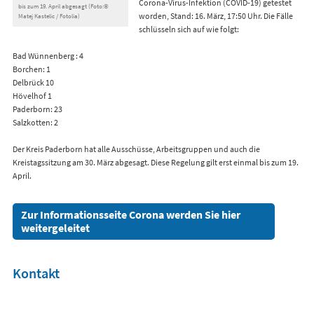
Corona-Virus-Infektion (COVID-19) getestet
bis zum 19. April abgesagt (Foto:©
worden, Stand: 16. März, 17:50 Uhr. Die Fälle
Matej Kastelic / Fotolia)
schlüsseln sich auf wie folgt:
Bad Wünnenberg : 4
Borchen: 1
Delbrück 10
Hövelhof 1
Paderborn: 23
Salzkotten: 2
Der Kreis Paderborn hat alle Ausschüsse, Arbeitsgruppen und auch die
Kreistagssitzung am 30. März abgesagt. Diese Regelung gilt erst einmal bis zum 19.
April.
Zur Informationsseite Corona werden Sie hier
weitergeleitet
Kontakt