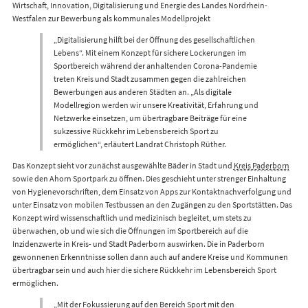
Wirtschaft, Innovation, Digitalisierung und Energie des Landes Nordrhein-
Westfalen zur Bewerbung als kommunales Modellprojekt
„Digitalisierung hilft bei der Öffnung des gesellschaftlichen
Lebens“. Mit einem Konzept für sichere Lockerungen im
Sportbereich während der anhaltenden Corona-Pandemie
treten Kreis und Stadt zusammen gegen die zahlreichen
Bewerbungen aus anderen Städten an. „Als digitale
Modellregion werden wir unsere Kreativität, Erfahrung und
Netzwerke einsetzen, um übertragbare Beiträge für eine
sukzessive Rückkehr im Lebensbereich Sport zu
ermöglichen“, erläutert Landrat Christoph Rüther.
Das Konzept sieht vor zunächst ausgewählte Bäder in Stadt und
Kreis Paderborn
sowie den Ahorn Sportpark zu öffnen. Dies geschieht unter strenger Einhaltung
von Hygienevorschriften, dem Einsatz von Apps zur Kontaktnachverfolgung und
unter Einsatz von mobilen Testbussen an den Zugängen zu den Sportstätten. Das
Konzept wird wissenschaftlich und medizinisch begleitet, um stets zu
überwachen, ob und wie sich die Öffnungen im Sportbereich auf die
Inzidenzwerte in Kreis- und Stadt Paderborn auswirken. Die in Paderborn
gewonnenen Erkenntnisse sollen dann auch auf andere Kreise und Kommunen
übertragbar sein und auch hier die sichere Rückkehr im Lebensbereich Sport
ermöglichen.
„Mit der Fokussierung auf den Bereich Sport mit den