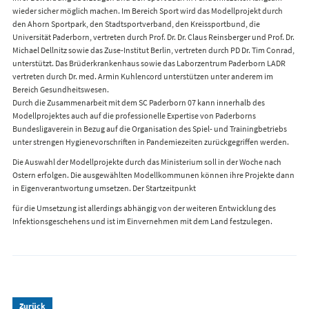
wieder sicher möglich machen. Im Bereich Sport wird das Modellprojekt durch
den Ahorn Sportpark, den Stadtsportverband, den Kreissportbund, die
Universität Paderborn, vertreten durch Prof. Dr. Dr. Claus Reinsberger und Prof. Dr.
Michael Dellnitz sowie das Zuse-Institut Berlin, vertreten durch PD Dr. Tim Conrad,
unterstützt. Das Brüderkrankenhaus sowie das Laborzentrum Paderborn LADR
vertreten durch Dr. med. Armin Kuhlencord unterstützen unter anderem im
Bereich Gesundheitswesen.
Durch die Zusammenarbeit mit dem SC Paderborn 07 kann innerhalb des
Modellprojektes auch auf die professionelle Expertise von Paderborns
Bundesligaverein in Bezug auf die Organisation des Spiel- und Trainingbetriebs
unter strengen Hygienevorschriften in Pandemiezeiten zurückgegriffen werden.
Die Auswahl der Modellprojekte durch das Ministerium soll in der Woche nach
Ostern erfolgen. Die ausgewählten Modellkommunen können ihre Projekte dann
in Eigenverantwortung umsetzen. Der Startzeitpunkt
für die Umsetzung ist allerdings abhängig von der weiteren Entwicklung des
Infektionsgeschehens und ist im Einvernehmen mit dem Land festzulegen.
Zurück