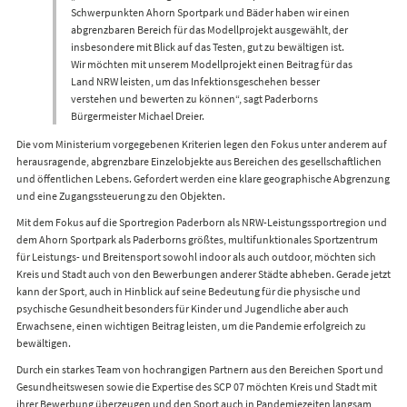
Schwerpunkten Ahorn Sportpark und Bäder haben wir einen
abgrenzbaren Bereich für das Modellprojekt ausgewählt, der
insbesondere mit Blick auf das Testen, gut zu bewältigen ist.
Wir möchten mit unserem Modellprojekt einen Beitrag für das
Land NRW leisten, um das Infektionsgeschehen besser
verstehen und bewerten zu können“, sagt Paderborns
Bürgermeister Michael Dreier.
Die vom Ministerium vorgegebenen Kriterien legen den Fokus unter anderem auf
herausragende, abgrenzbare Einzelobjekte aus Bereichen des gesellschaftlichen
und öffentlichen Lebens. Gefordert werden eine klare geographische Abgrenzung
und eine Zugangssteuerung zu den Objekten.
Mit dem Fokus auf die Sportregion Paderborn als NRW-Leistungssportregion und
dem Ahorn Sportpark als Paderborns größtes, multifunktionales Sportzentrum
für Leistungs- und Breitensport sowohl indoor als auch outdoor, möchten sich
Kreis und Stadt auch von den Bewerbungen anderer Städte abheben. Gerade jetzt
kann der Sport, auch in Hinblick auf seine Bedeutung für die physische und
psychische Gesundheit besonders für Kinder und Jugendliche aber auch
Erwachsene, einen wichtigen Beitrag leisten, um die Pandemie erfolgreich zu
bewältigen.
Durch ein starkes Team von hochrangigen Partnern aus den Bereichen Sport und
Gesundheitswesen sowie die Expertise des SCP 07 möchten Kreis und Stadt mit
ihrer Bewerbung überzeugen und den Sport auch in Pandemiezeiten langsam