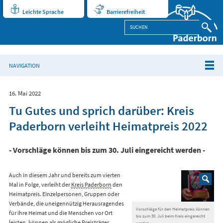
Leichte Sprache
Barrierefreiheit
NAVIGATION
16. Mai 2022
Tu Gutes und sprich darüber: Kreis
Paderborn verleiht Heimatpreis 2022
- Vorschläge können bis zum 30. Juli eingereicht werden -
Auch in diesem Jahr und bereits zum vierten
Mal in Folge, verleiht der
Kreis Paderborn
den
Heimatpreis. Einzelpersonen, Gruppen oder
Verbände, die uneigennützig Herausragendes
Vorschläge für den Heimatpreis können
für ihre Heimat und die Menschen vor Ort
bis zum 30. Juli beim Kreis eingereicht
leisten, können als mögliche Preisträger
werden