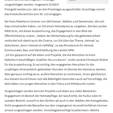
vorgeschlagen werden. Insgesamt 10.000 €
Preisgeld werden pro Jahr an drei Preisträger ausgeschüttet. Vorschläge nimmt
das Kreiskulturamt bis zum 30. Juli entgegen.
Der Kreis Paderborn ist einer von 260 Kreisen, Städten und Gemeinden, die sich
dazu entschieden haben, vor Ort einen Heimatpreis zu vergeben. Ziel des Landes
NRW ist es, mit dieser Auszeichnung, das Engagement in den Blick der
Öffentlichkeit zu rücken. „Neben der Wertschätzung für die geleistete Arbeit
verbindet sich damit auch die Chance, vor Ort über das Thema „Heimat“ zu
diskutieren, denn: Heimat ist vielfältig“, so das Ministerium für Heimat,
Kommunales, Bau und Gleichstellung des Landes NRW.
„Ich bin gespannt auf die Ideen und Projekte, die die Menschen im Kreis
Paderborn beschäftigen. Erzählen Sie uns davon“, wirbt Landrat Christoph Rüther
für die Auszeichnung. Es sei wichtig, den engagierten Menschen für die
unzähligen ehrenamtlich-geleisteten Stunden im Dienste der Heimat zu danken.
Aber genauso wichtig sei es, andere Menschen zu motivieren, ihnen gleichzutun.
Aus diesem Grund freuen sich alle Beteiligten besonders auch auf Vorschläge, die
Aktivitäten von jungen Menschen in den Fokus und Mittelpunkt rücken.
Vorgeschlagen werden können Projekte und Ideen aus vielen Bereichen:
Engagement im Bereich der Heimatpflege, der Geschichte, der Kultur oder im
sozialen Bereich, sowohl in den Dörfern als auch in den Städten des Kreisgebietes.
Nicht ausgezeichnete Bewerber aus den vergangenen Auswahlverfahren können
erneut vorgeschlagen werden. Vorschlagsberechtigt ist jedermann. Welche