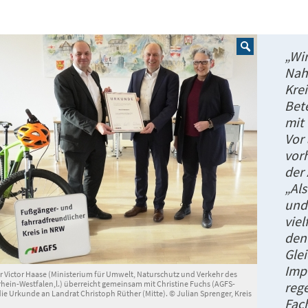
„Wir
Nahm
Kre
Bet
mit 
Vor 
vor
der
„Als
un
viel
den
Glei
Imp
r Victor Haase (Ministerium für Umwelt, Naturschutz und Verkehr des
hein-Westfalen,l.) überreicht gemeinsam mit Christine Fuchs (AGFS-
reg
 die Urkunde an Landrat Christoph Rüther (Mitte). © Julian Sprenger, Kreis
Fac