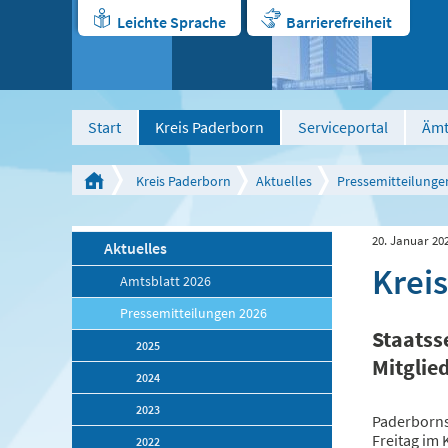
Leichte Sprache
Barrierefreiheit
Start
Kreis Paderborn
Serviceportal
Ämt
Kreis Paderborn
Aktuelles
Pressemitteilunge
20. Januar 20
Aktuelles
Krei
Amtsblatt 2026
Pressemitteilungen 2026
Staatss
2025
Mitglie
2024
2023
Paderborns
Freitag im 
2022