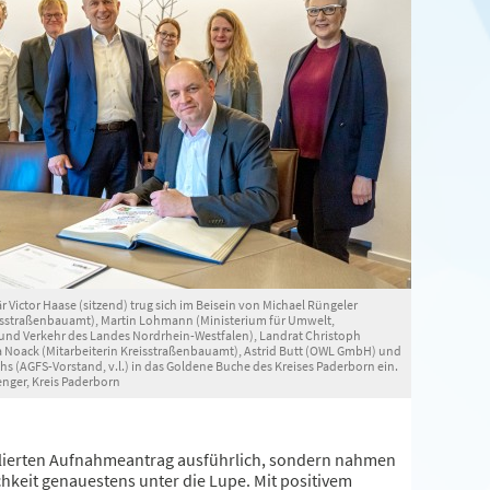
r Victor Haase (sitzend) trug sich im Beisein von Michael Rüngeler
isstraßenbauamt), Martin Lohmann (Ministerium für Umwelt,
und Verkehr des Landes Nordrhein-Westfalen), Landrat Christoph
a Noack (Mitarbeiterin Kreisstraßenbauamt), Astrid Butt (OWL GmbH) und
hs (AGFS-Vorstand, v.l.) in das Goldene Buche des Kreises Paderborn ein.
enger, Kreis Paderborn
illierten Aufnahmeantrag ausführlich, sondern nahmen
chkeit genauestens unter die Lupe. Mit positivem