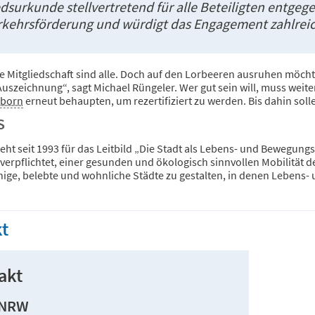
edsurkunde stellvertretend für alle Beteiligten entge
kehrsförderung und würdigt das Engagement zahlrei
die Mitgliedschaft sind alle. Doch auf den Lorbeeren ausruhen mö
 Auszeichnung“, sagt Michael Rüngeler. Wer gut sein will, muss weit
rborn
erneut behaupten, um rezertifiziert zu werden. Bis dahin soll
S
eht seit 1993 für das Leitbild „Die Stadt als Lebens- und Bewegun
verpflichtet, einer gesunden und ökologisch sinnvollen Mobilität d
hige, belebte und wohnliche Städte zu gestalten, in denen Lebens
t
akt
 NRW