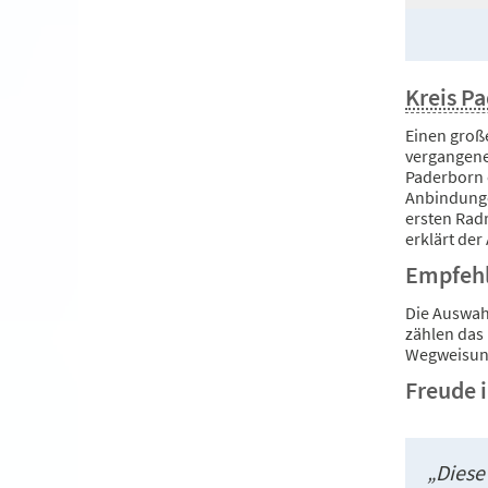
Kreis P
Einen groß
vergangene
Paderborn o
Anbindunge
ersten Rad
erklärt der
Empfehl
Die Auswah
zählen das
Wegweisun
Freude i
„Diese