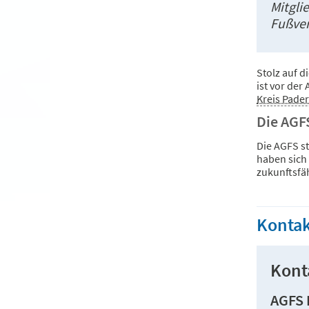
Mitgli
Fußver
Stolz auf 
ist vor der
Kreis Pade
Die AGF
Die AGFS st
haben sich 
zukunftsfä
Kontak
Kont
AGFS