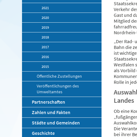
Staatssekr
2021
Verkehr de
Gast und da
2020
Mitglied d
fahrradfre
2019
Nordrhein-
2018
„Der Rad- 
Bahn die ze
2017
ist wichtig
2016
Staatssekre
Westfalen s
2015
als Vorbil
Kommunen. 
Öffentliche Zustellungen
Rolle in jed
Veröffentlichungen des
Auswahl
Umweltamtes
Landes
Partnerschaften
Ob eine Ko
Zahlen und Fakten
„fußgänger-
Städte und Gemeinden
Auswahlkom
Die Verant
Geschichte
bei ihrer B