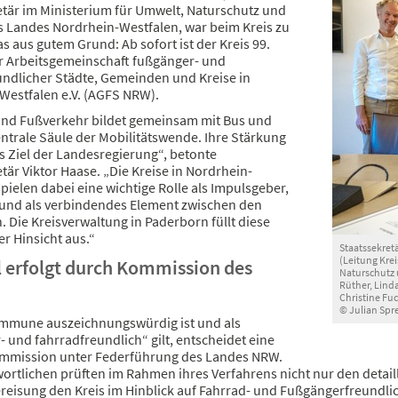
etär im Ministerium für Umwelt, Naturschutz und
s Landes Nordrhein-Westfalen, war beim Kreis zu
s aus gutem Grund: Ab sofort ist der Kreis 99.
er Arbeitsgemeinschaft fußgänger- und
undlicher Städte, Gemeinden und Kreise in
Westfalen e.V. (AGFS NRW).
und Fußverkehr bildet gemeinsam mit Bus und
ntrale Säule der Mobilitätswende. Ihre Stärkung
es Ziel der Landesregierung“, betonte
tär Viktor Haase. „Die Kreise in Nordrhein-
pielen dabei eine wichtige Rolle als Impulsgeber,
d und als verbindendes Element zwischen den
Die Kreisverwaltung in Paderborn füllt diese
er Hinsicht aus.“
Staatssekretä
(Leitung Kre
 erfolgt durch Kommission des
Naturschutz 
Rüther, Lind
Christine Fuc
© Julian Spr
mmune auszeichnungswürdig ist und als
 und fahrradfreundlich“ gilt, entscheidet eine
mission unter Federführung des Landes NRW.
wortlichen prüften im Rahmen ihres Verfahrens nicht nur den deta
ereisung den Kreis im Hinblick auf Fahrrad- und Fußgängerfreundli