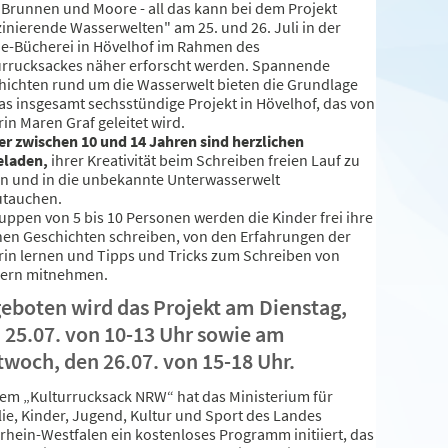
 Brunnen und Moore - all das kann bei dem Projekt
zinierende Wasserwelten" am 25. und 26. Juli in der
e-Bücherei in Hövelhof im Rahmen des
urrucksackes näher erforscht werden. Spannende
hichten rund um die Wasserwelt bieten die Grundlage
das insgesamt sechsstündige Projekt in Hövelhof, das von
in Maren Graf geleitet wird.
er zwischen 10 und 14 Jahren sind herzlichen
eladen,
ihrer Kreativität beim Schreiben freien Lauf zu
en und in die unbekannte Unterwasserwelt
utauchen.
uppen von 5 bis 10 Personen werden die Kinder frei ihre
nen Geschichten schreiben, von den Erfahrungen der
rin lernen und Tipps und Tricks zum Schreiben von
ern mitnehmen.
eboten wird das Projekt am Dienstag,
 25.07. von 10-13 Uhr sowie am
twoch, den 26.07. von 15-18 Uhr.
dem „Kulturrucksack NRW“ hat das Ministerium für
lie, Kinder, Jugend, Kultur und Sport des Landes
rhein-Westfalen ein kostenloses Programm initiiert, das