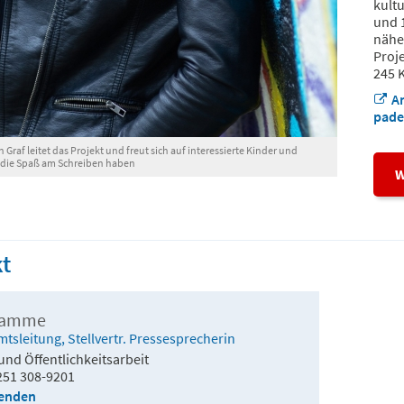
kult
und 
nähe
Proje
245 
A
pade
 Graf leitet das Projekt und freut sich auf interessierte Kinder und
 die Spaß am Schreiben haben
W
t
Ramme
Amtsleitung, Stellvertr. Pressesprecherin
und Öffentlichkeitsarbeit
251 308-9201
senden