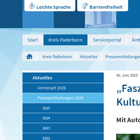
Leichte Sprache
Barrierefreiheit
Start
Kreis Paderborn
Serviceportal
Ämt
Kreis Paderborn
Aktuelles
Pressemitteilunge
30. Juni 2023
Aktuelles
„Fas
Amtsblatt 2026
Kult
Pressemitteilungen 2026
2025
2024
Mit Aut
2023
2022