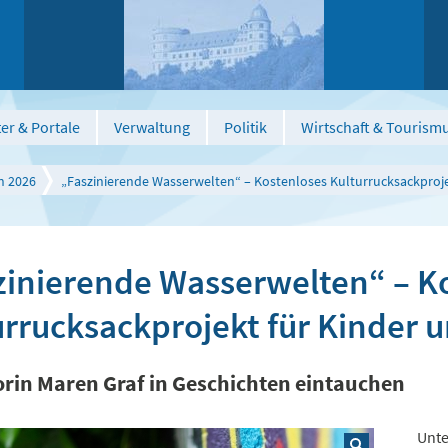
er & Portale
Verwaltung
Politik
Wirtschaft & Tourism
n 2026
„Faszinierende Wasserwelten“ – Kostenloses Kulturrucksackproje
zinierende Wasserwelten“ – K
urrucksackprojekt für Kinder 
orin Maren Graf in Geschichten eintauchen
Unte