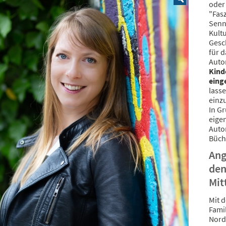
oder
"Fas
Senn
Kult
Gesc
für 
Autor
Kind
eing
lass
einz
In Gr
eige
Auto
Büch
Ang
den
Mit
Mit 
Fami
Nord