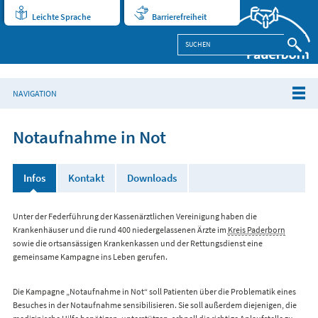
Leichte Sprache
Barrierefreiheit
NAVIGATION
Notaufnahme in Not
Infos
Kontakt
Downloads
Unter der Federführung der Kassenärztlichen Vereinigung haben die
Krankenhäuser und die rund 400 niedergelassenen Ärzte im
Kreis Paderborn
sowie die ortsansässigen Krankenkassen und der Rettungsdienst eine
gemeinsame Kampagne ins Leben gerufen.
Die Kampagne „Notaufnahme in Not“ soll Patienten über die Problematik eines
Besuches in der Notaufnahme sensibilisieren. Sie soll außerdem diejenigen, die