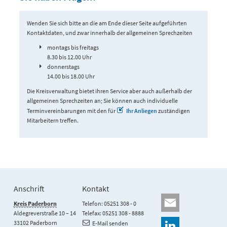
Wenden Sie sich bitte an die am Ende dieser Seite aufgeführten
Kontaktdaten, und zwar innerhalb der allgemeinen Sprechzeiten
montags bis freitags
8.30 bis 12.00 Uhr
donnerstags
14.00 bis 18.00 Uhr
Die Kreisverwaltung bietet ihren Service aber auch außerhalb der
allgemeinen Sprechzeiten an; Sie können auch individuelle
Terminvereinbarungen mit den für
Ihr Anliegen
zuständigen
Mitarbeitern
treffen.
Anschrift
Kontakt
Kreis Paderborn
Telefon: 05251 308 - 0
Aldegreverstraße 10 – 14
Telefax: 05251 308 - 8888
33102 Paderborn
E-Mail senden