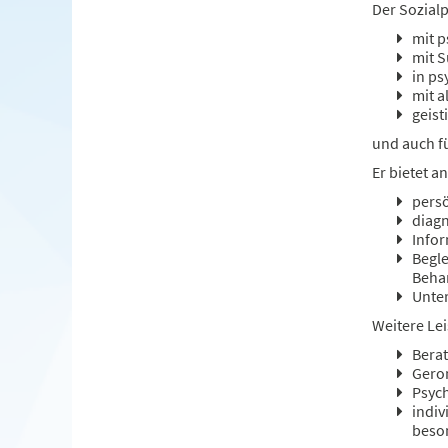
Der Sozialp
mit p
mit S
in ps
mit a
geis
und auch f
Er bietet an
pers
diagn
Infor
Begl
Beha
Unter
Weitere Le
Bera
Geron
Psych
indiv
beson