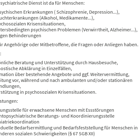
sychiatrische Dienst ist da für Menschen:
sychischen Erkrankungen ( Schizophrenie, Depression...),
uchterkrankungen (Alkohol, Medikamente...),
ychosozialen Krisensituationen,
ltersbedingten psychischen Problemen (Verwirrtheit, Alzheimer...),
tigen Behinderungen
ür Angehörige oder Mitbetroffene, die Fragen oder Anliegen haben.
:
önliche Beratung und Unterstützung durch Hausbesuche,
ostische Abklärung in Einzelfällen,
mation über bestehende Angebote und ggf. Weitervermittlung,
eitung vor, während und nach ambulanten und/oder stationären
ndlungen,
stützung in psychosozialen Krisensituationen.
istungen:
tungsstelle für erwachsene Menschen mit Essstörungen
topsychiatrische Beratungs- und Koordinierungsstelle
iatriekoordination
iduelle Bedarfsermittlung und Bedarfsfeststellung für Menschen in
deren sozialen Schwierigkeiten (§ 67 SGB XII)