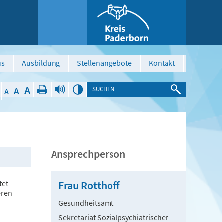
us
Ausbildung
Stellenangebote
Kontakt
A
A
A
Ansprechperson
tet
Frau Rotthoff
eren
Gesundheitsamt
Sekretariat Sozialpsychiatrischer