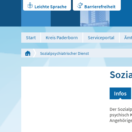
Leichte Sprache
Barrierefreiheit
Start
Kreis Paderborn
Serviceportal
Ämt
ken
vorlesen
Kontrast veraendern
Sozialpsychiatrischer Dienst
Sozia
Infos
Der Sozial
psychisch 
Angehörige