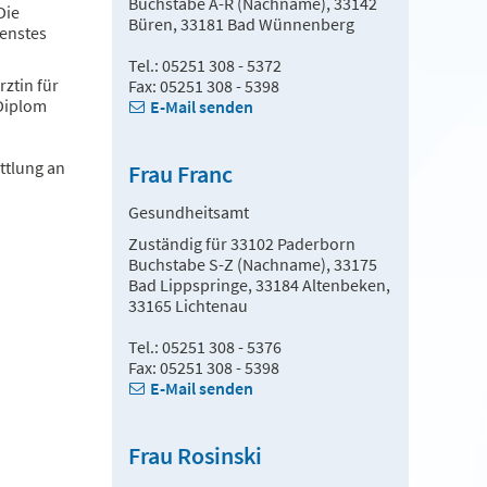
Buchstabe A-R (Nachname), 33142
 Die
Büren, 33181 Bad Wünnenberg
ienstes
Tel.: 05251 308 - 5372
ztin für
Fax: 05251 308 - 5398
 Diplom
E-Mail senden
ttlung an
Frau Franc
Gesundheitsamt
Zuständig für 33102 Paderborn
Buchstabe S-Z (Nachname), 33175
Bad Lippspringe, 33184 Altenbeken,
33165 Lichtenau
Tel.: 05251 308 - 5376
Fax: 05251 308 - 5398
E-Mail senden
Frau Rosinski