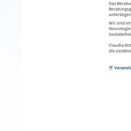
Das Beratu
Beratungs
unterliegen
Wir sind ei
Neurologie,
Sozialarbe
Claudia Ro
die zustän
Veransta