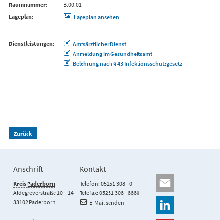
Raumnummer
B.00.01
Lageplan
Lageplan ansehen
Dienstleistungen
Amtsärztlicher Dienst
Anmeldung im Gesundheitsamt
Belehrung nach § 43 Infektionsschutzgesetz
Zurück
Anschrift
Kontakt
Kreis Paderborn
Telefon: 05251 308 - 0
Aldegreverstraße 10 – 14
Telefax: 05251 308 - 8888
33102 Paderborn
E-Mail senden