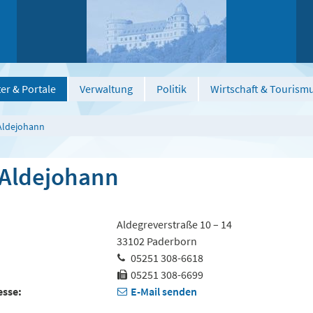
er & Portale
Verwaltung
Politik
Wirtschaft & Tourism
Aldejohann
 Aldejohann
Aldegreverstraße 10 – 14
33102 Paderborn
05251 308-6618
05251 308-6699
esse
E-Mail senden