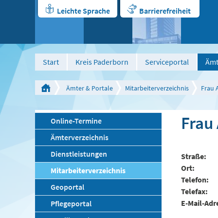
Leichte Sprache
Barrierefreiheit
Start
Kreis Paderborn
Serviceportal
Ämt
Ämter & Portale
Mitarbeiterverzeichnis
Frau 
Frau
Online-Termine
Ämterverzeichnis
Dienstleistungen
Straße
Ort
Mitarbeiterverzeichnis
Telefon
Geoportal
Telefax
E-Mail-Adr
Pflegeportal