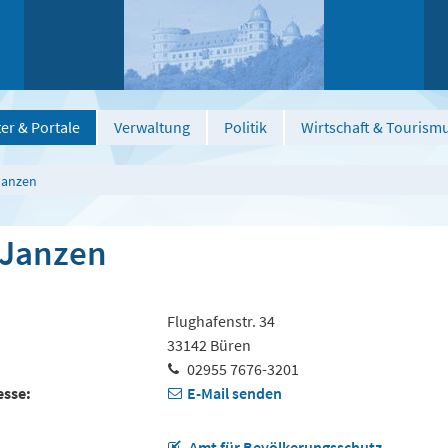
er & Portale
Verwaltung
Politik
Wirtschaft & Tourism
Janzen
 Janzen
Flughafenstr. 34
33142 Büren
02955 7676-3201
esse
E-Mail senden
Amt für Bevölkerungsschutz