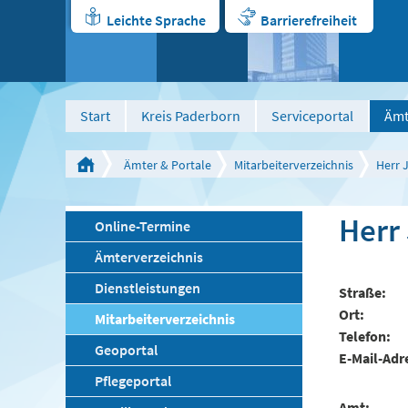
Leichte Sprache
Barrierefreiheit
Start
Kreis Paderborn
Serviceportal
Ämt
Ämter & Portale
Mitarbeiterverzeichnis
Herr 
Herr
Online-Termine
Ämterverzeichnis
Dienstleistungen
Straße
Ort
Mitarbeiterverzeichnis
Telefon
Geoportal
E-Mail-Adr
Pflegeportal
Amt