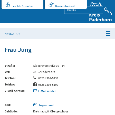
Leichte Sprache
Barrierefreiheit
NAVIGATION
Frau Jung
Straße
Aldegreverstraße 10 – 14
Ort
33102 Paderborn
Telefon
05251 308-5138
Telefax
05251 308-5199
E-Mail-Adresse
E-Mail senden
Amt
Jugendamt
Gebäude
Kreishaus, 8. Obergeschoss