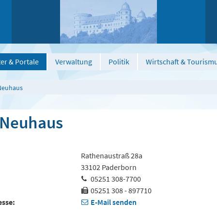
er & Portale
Verwaltung
Politik
Wirtschaft & Tourism
Neuhaus
 Neuhaus
Rathenaustraß 28a
33102 Paderborn
05251 308-7700
05251 308 - 897710
esse
E-Mail senden