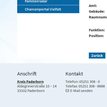
Familienradar
Amt
Chancenportal Vielfalt
Gebäude
Raumnum
Funktion
Position
Zurück
Anschrift
Kontakt
Kreis Paderborn
Telefon: 05251 308 - 0
Aldegreverstraße 10 – 14
Telefax: 05251 308 - 8888
33102 Paderborn
E-Mail senden