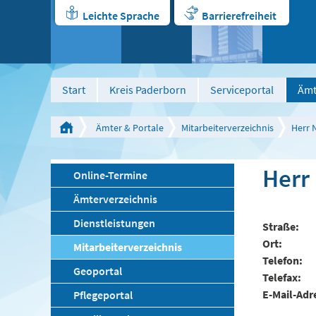
Leichte Sprache
Barrierefreiheit
Start
Kreis Paderborn
Serviceportal
Ämt
Ämter & Portale
Mitarbeiterverzeichnis
Herr 
Herr
Online-Termine
Ämterverzeichnis
Dienstleistungen
Straße
Ort
Mitarbeiterverzeichnis
Telefon
Geoportal
Telefax
E-Mail-Adr
Pflegeportal