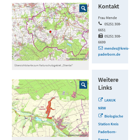
Kontakt
Frau Mende
05251 308-
6651
05251 308-
6699
mendes@kreis-
paderborn.de
Übersichtskarte zum Naturschutzgebiet „Okental“
Weitere
Links
LANUK
NRW
Biologische
Station Kreis
Paderborn-
Senne