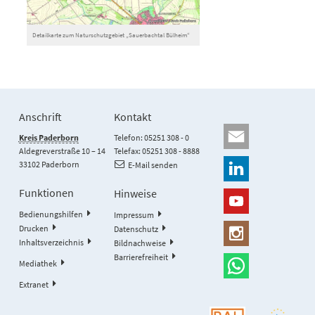
Detailkarte zum Naturschutzgebiet „Sauerbachtal Bülheim“
Anschrift
Kontakt
Kreis Paderborn
Telefon: 05251 308 - 0
Aldegreverstraße 10 – 14
Telefax: 05251 308 - 8888
33102 Paderborn
E-Mail senden
Funktionen
Hinweise
Bedienungshilfen
Impressum
Drucken
Datenschutz
Inhaltsverzeichnis
Bildnachweise
Barrierefreiheit
Mediathek
Extranet