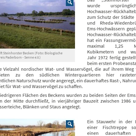
wurde ursprüngli
Hochwasser-Rückhalte
zum Schutz der Städte 
und Rheda-Wiedenbr
Ems-Hochwässern gepl
Hochwasser-Rückhalte
hat ein Fassungsverm
maximal 1,25 Mil
Kubikmetern und w
t Steinhorster Becken (Foto: Biologische
Jahr 1972 fertig gestel
reis Paderborn - Senne e.V.)
beim ersten Probeansta
ne Vielzahl nordischer Wat- und Wasservögel, die auf ihrem Weg
bieten zu den südlichen Winterquartieren hier rastet
tlichen Naturschutz wurde angeregt, ein dauerhaftes Rast-, Nahru
et für Wat- und Wasservögel zu schaffen.
niedrigeren Flächen des Beckens wurden zu beiden Seiten der Ems,
in der Mitte durchfließt, in vierjähriger Bauzeit zwischen 1986 
serteiche, Blänken und Staus angelegt.
Ein Stauwehr in der 
einer Fischtreppe so
einen dauerhaften 