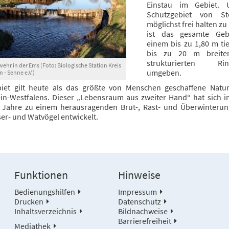
Einstau im Gebiet.
Schutzgebiet von St
möglichst frei halten z
ist das gesamte Geb
einem bis zu 1,80 m ti
bis zu 20 m breiten
strukturierten Rin
ehr in der Ems (Foto: Biologische Station Kreis
umgeben.
 - Senne e.V.)
iet gilt heute als das größte von Menschen geschaffene Natur
in-Westfalens. Dieser „Lebensraum aus zweiter Hand“ hat sich i
 Jahre zu einem herausragenden Brut-, Rast- und Überwinterun
er- und Watvögel entwickelt.
Funktionen
Hinweise
Bedienungshilfen
Impressum
Drucken
Datenschutz
Inhaltsverzeichnis
Bildnachweise
Barrierefreiheit
Mediathek