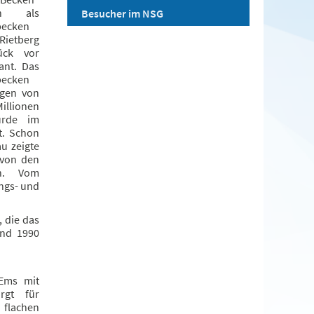
ch als
Besucher im NSG
becken
Rietberg
ück vor
ant. Das
becken
ögen von
lionen
urde im
lt. Schon
u zeigte
 von den
en. Vom
ngs- und
 die das
und 1990
Ems mit
rgt für
flachen