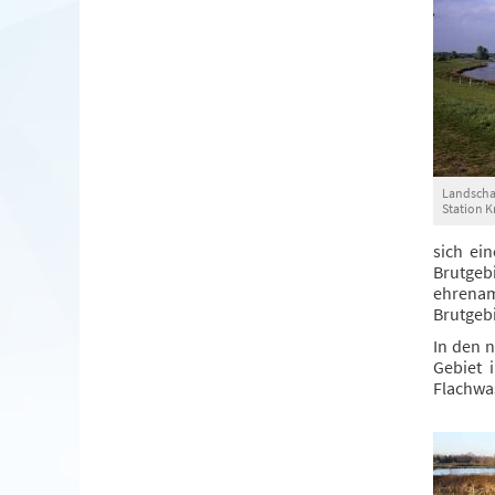
Landschaf
Station K
sich ei
Brutge
ehrenam
Brutgebi
In den 
Gebiet 
Flachwas