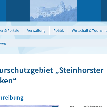
er & Portale
Verwaltung
Politik
Wirtschaft & Tourism
bung
urschutzgebiet „Steinhorster
ken“
hreibung
Das „Steinhorster 