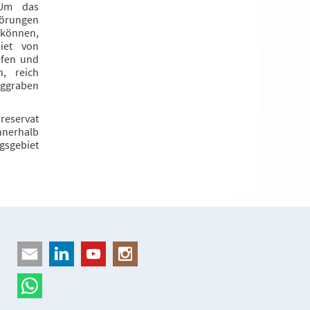
 Um das
örungen
u können,
iet von
efen und
, reich
ggraben
reservat
nnerhalb
gsgebiet