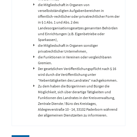
die Mitgliedschaft in Organen von
verselbstständigten Aufgabenbereichen in
öffentlich-rechtlicher oder privatrechtlicher Form der
in § 1 Abs. 1 und Abs. 2 des
Landesorganisationsgesetzes genannten Behörden
und Einrichtungen (z.B. Eigenbetriebe oder
Sparkassen),
die Mitgliedschaft in Organen sonstiger
privatrechtlicher Unternehmen,
die Funktionen in Vereinen oder vergleichbaren
Gremien.
Der gesetzlichen Veröffentlichungspflicht nach § 16
wird durch die Veröffentlichung unter
"Nebentätigkeiten des Landrates" nachgekommen.
Zu dem haben die Bürgerinnen und Bürger die
Möglichkeit, sich über derartige Tätigkeiten und
Funktionen des Landrates in der Kreisverwaltung,
Zentrale Dienste / Büro des Kreistages,
Aldegreverstraße 10 - 14, 33102 Paderborn während
der allgemeinen Dienstzeiten zu informieren.