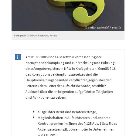
Paragraph © Stefan Rajewski / Fotolia
Am 01.03.2005 ist das Gesetz zur Verbesserung der
Korruptionsbekämpfung und zur Errichtung und Führung
eines Vergaberegisters in NRW in Kraft getreten. Gemäß § 16
des Korruptionsbekämpfungsgesetzes sind die
Hauptverwaltungsbeamten verpflichtet, gegenüber der
Leiterin / dem Leiter der Aufsichtsbehörde, schriftlich
Auskunft über die im folgenden aufgeführten Tätigkeiten
und Funktionen zu geben:
ausgeübter Beruf und Beraterverträge,
Mitgliedschaften in Aufsichtsräten und anderen
Kontrollgremien im Sinne des § 125 Abs. 1 Satz 5 des
Aktiengesetzes (z.B. börsennotierte Unternehmen
wie z.B. RWE),