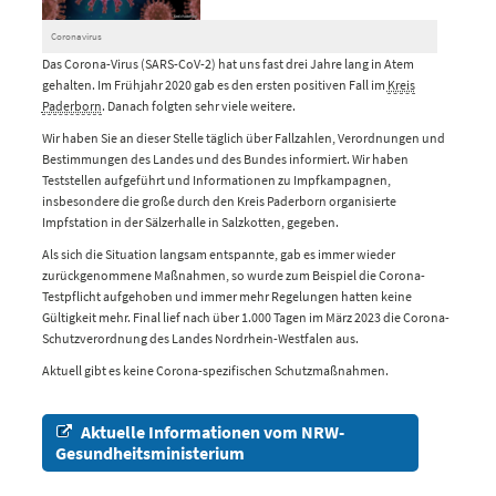
Coronavirus
Das Corona-Virus (SARS-CoV-2) hat uns fast drei Jahre lang in Atem
gehalten. Im Frühjahr 2020 gab es den ersten positiven Fall im
Kreis
Paderborn
. Danach folgten sehr viele weitere.
Wir haben Sie an dieser Stelle täglich über Fallzahlen, Verordnungen und
Bestimmungen des Landes und des Bundes informiert. Wir haben
Teststellen aufgeführt und Informationen zu Impfkampagnen,
insbesondere die große durch den Kreis Paderborn organisierte
Impfstation in der Sälzerhalle in Salzkotten, gegeben.
Als sich die Situation langsam entspannte, gab es immer wieder
zurückgenommene Maßnahmen, so wurde zum Beispiel die Corona-
Testpflicht aufgehoben und immer mehr Regelungen hatten keine
Gültigkeit mehr. Final lief nach über 1.000 Tagen im März 2023 die Corona-
Schutzverordnung des Landes Nordrhein-Westfalen aus.
Aktuell gibt es keine Corona-spezifischen Schutzmaßnahmen.
Aktuelle Informationen vom NRW-
Gesundheitsministerium