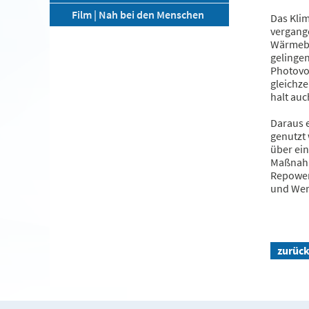
Film | Nah bei den Menschen
Das Kli
vergang
Wärmeber
gelinge
Photovol
gleichze
halt au
Daraus 
genutzt 
über ei
Maßnahme
Repower
und Wer
zurüc