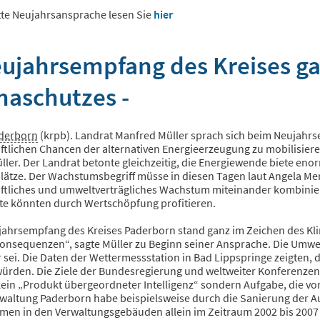
te Neujahrsansprache lesen Sie
hier
eujahrsempfang des Kreises g
maschutzes -
aderborn
(krpb). Landrat Manfred Müller sprach sich beim Neujahrs
ftlichen Chancen der alternativen Energieerzeugung zu mobilisieren 
ller. Der Landrat betonte gleichzeitig, die Energiewende biete eno
lätze. Der Wachstumsbegriff müsse in diesen Tagen laut Angela Mer
aftliches und umweltverträgliches Wachstum miteinander kombinier
te könnten durch Wertschöpfung profitieren.
jahrsempfang des Kreises Paderborn stand ganz im Zeichen des Kl
onsequenzen“, sagte Müller zu Beginn seiner Ansprache. Die Umwel
sei. Die Daten der Wettermessstation in Bad Lippspringe zeigten,
würden. Die Ziele der Bundesregierung und weltweiter Konferenze
ein „Produkt übergeordneter Intelligenz“ sondern Aufgabe, die vor
rwaltung Paderborn habe beispielsweise durch die Sanierung der 
en in den Verwaltungsgebäuden allein im Zeitraum 2002 bis 200