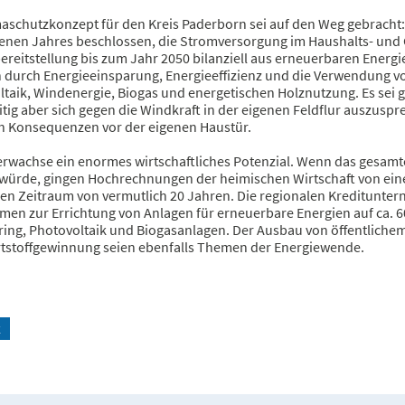
maschutzkonzept für den Kreis Paderborn sei auf den Weg gebracht
enen Jahres beschlossen, die Stromversorgung im Haushalts- und 
eitstellung bis zum Jahr 2050 bilanziell aus erneuerbaren Energi
n durch Energieeinsparung, Energieeffizienz und die Verwendung v
taik, Windenergie, Biogas und energetischen Holznutzung. Es sei 
itig aber sich gegen die Windkraft in der eigenen Feldflur auszus
ch Konsequenzen vor der eigenen Haustür.
erwachse ein enormes wirtschaftliches Potenzial. Wenn das gesamt
würde, gingen Hochrechnungen der heimischen Wirtschaft von einem 
nen Zeitraum von vermutlich 20 Jahren. Die regionalen Kreditunte
n zur Errichtung von Anlagen für erneuerbare Energien auf ca. 600
ing, Photovoltaik und Biogasanlagen. Der Ausbau von öffentlichem
tstoffgewinnung seien ebenfalls Themen der Energiewende.
k