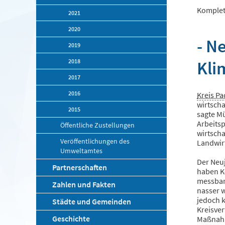
Komplet
2021
2020
- N
2019
Kli
2018
2017
2016
Kreis P
wirtscha
2015
sagte Mü
Arbeitsp
Öffentliche Zustellungen
wirtsch
Veröffentlichungen des
Landwir
Umweltamtes
Der Neu
Partnerschaften
haben K
messbar 
Zahlen und Fakten
nasser 
jedoch k
Städte und Gemeinden
Kreisve
Geschichte
Maßnahm