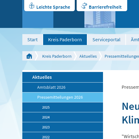
Leichte Sprache
Barrierefreiheit
Start
Kreis Paderborn
Serviceportal
Ämt
Kreis Paderborn
Aktuelles
Pressemitteilunge
Aktuelles
Pressem
Amtsblatt 2026
Pressemitteilungen 2026
Neu
2025
Kli
2024
2023
"Wirtsc
2022