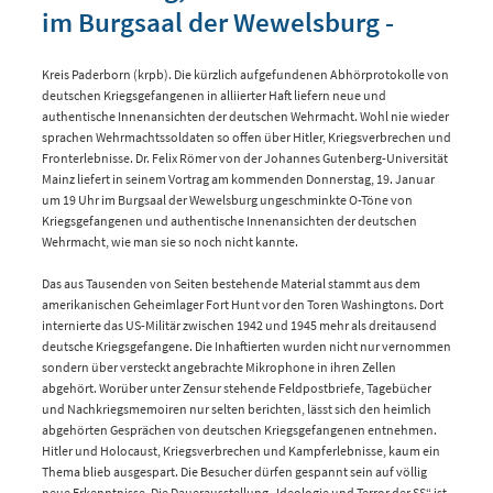
im Burgsaal der Wewelsburg -
Kreis Paderborn (krpb). Die kürzlich aufgefundenen Abhörprotokolle von
deutschen Kriegsgefangenen in alliierter Haft liefern neue und
authentische Innenansichten der deutschen Wehrmacht. Wohl nie wieder
sprachen Wehrmachtssoldaten so offen über Hitler, Kriegsverbrechen und
Fronterlebnisse. Dr. Felix Römer von der Johannes Gutenberg-Universität
Mainz liefert in seinem Vortrag am kommenden Donnerstag, 19. Januar
um 19 Uhr im Burgsaal der Wewelsburg ungeschminkte O-Töne von
Kriegsgefangenen und authentische Innenansichten der deutschen
Wehrmacht, wie man sie so noch nicht kannte.
Das aus Tausenden von Seiten bestehende Material stammt aus dem
amerikanischen Geheimlager Fort Hunt vor den Toren Washingtons. Dort
internierte das US-Militär zwischen 1942 und 1945 mehr als dreitausend
deutsche Kriegsgefangene. Die Inhaftierten wurden nicht nur vernommen
sondern über versteckt angebrachte Mikrophone in ihren Zellen
abgehört. Worüber unter Zensur stehende Feldpostbriefe, Tagebücher
und Nachkriegsmemoiren nur selten berichten, lässt sich den heimlich
abgehörten Gesprächen von deutschen Kriegsgefangenen entnehmen.
Hitler und Holocaust, Kriegsverbrechen und Kampferlebnisse, kaum ein
Thema blieb ausgespart. Die Besucher dürfen gespannt sein auf völlig
neue Erkenntnisse. Die Dauerausstellung „Ideologie und Terror der SS“ ist