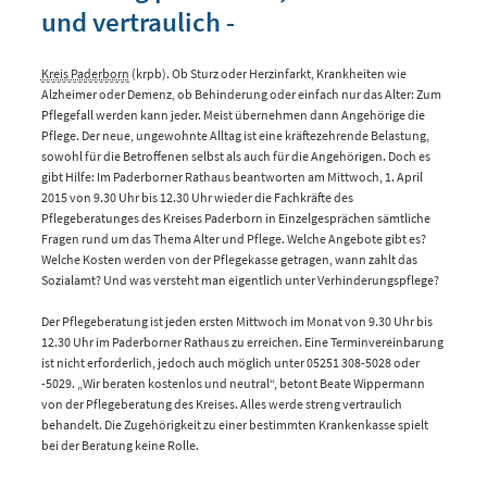
und vertraulich -
Kreis Paderborn
(krpb). Ob Sturz oder Herzinfarkt, Krankheiten wie
Alzheimer oder Demenz, ob Behinderung oder einfach nur das Alter: Zum
Pflegefall werden kann jeder. Meist übernehmen dann Angehörige die
Pflege. Der neue, ungewohnte Alltag ist eine kräftezehrende Belastung,
sowohl für die Betroffenen selbst als auch für die Angehörigen. Doch es
gibt Hilfe: Im Paderborner Rathaus beantworten am Mittwoch, 1. April
2015 von 9.30 Uhr bis 12.30 Uhr wieder die Fachkräfte des
Pflegeberatunges des Kreises Paderborn in Einzelgesprächen sämtliche
Fragen rund um das Thema Alter und Pflege. Welche Angebote gibt es?
Welche Kosten werden von der Pflegekasse getragen, wann zahlt das
Sozialamt? Und was versteht man eigentlich unter Verhinderungspflege?
Der Pflegeberatung ist jeden ersten Mittwoch im Monat von 9.30 Uhr bis
12.30 Uhr im Paderborner Rathaus zu erreichen. Eine Terminvereinbarung
ist nicht erforderlich, jedoch auch möglich unter 05251 308-5028 oder
-5029. „Wir beraten kostenlos und neutral“, betont Beate Wippermann
von der Pflegeberatung des Kreises. Alles werde streng vertraulich
behandelt. Die Zugehörigkeit zu einer bestimmten Krankenkasse spielt
bei der Beratung keine Rolle.