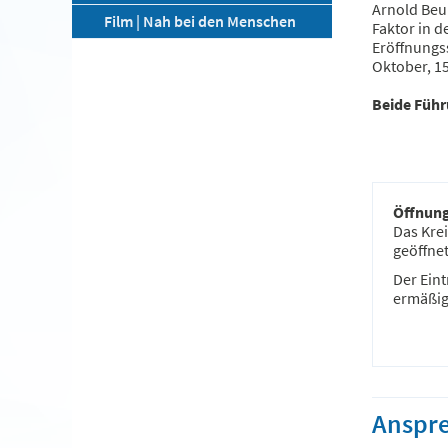
Arnold Beu
Film | Nah bei den Menschen
Faktor in 
Eröffnungss
Oktober, 1
Beide Führ
Öffnung
Das Kre
geöffnet
Der Eintr
ermäßigt
Anspr