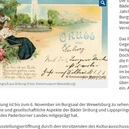
Die 
Bäde
Jahr
Burg
Wewel
Verni
Das 
Gege
Heilq
Doch
die 
zum 
im b
Sier
über
engruß aus Driburg (Foto: Kreismuseum Wewelsburg)
ein.
lung ist bis zum 6. November im Burgsaal der Wewelsburg zu sehen un
he und gesellschaftliche Aspekte der Bäder Driburg und Lippspring
 des Paderborner Landes mitgeprägt hat.
usstellungseröffnung durch den Vorsitzenden des Kulturausschuss