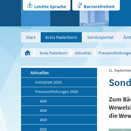
Leichte Sprache
Barrierefreiheit
Start
Kreis Paderborn
Serviceportal
Ämt
Kreis Paderborn
Aktuelles
Pressemitteilunge
21. September
Aktuelles
Sond
Amtsblatt 2026
Pressemitteilungen 2026
Zum Bäd
2025
Wewelsb
2024
die Wew
2023
2022