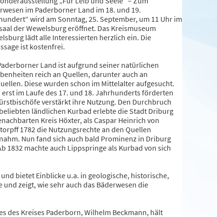
Sonderausstellung „Für Leib und Seele“ – Zum
rwesen im Paderborner Land im 18. und 19.
hundert“ wird am Sonntag, 25. September, um 11 Uhr im
saal der Wewelsburg eröffnet. Das Kreismuseum
sburg lädt alle Interessierten herzlich ein. Die
ssage ist kostenfrei.
Paderborner Land ist aufgrund seiner natürlichen
benheiten reich an Quellen, darunter auch an
uellen. Diese wurden schon im Mittelalter aufgesucht.
 erst im Laufe des 17. und 18. Jahrhunderts förderten
Fürstbischöfe verstärkt ihre Nutzung. Den Durchbruch
beliebten ländlichen Kurbad erlebte die Stadt Driburg
enachbarten Kreis Höxter, als Caspar Heinrich von
storpff 1782 die Nutzungsrechte an den Quellen
nahm. Nun fand sich auch bald Prominenz in Driburg
 Ab 1832 machte auch Lippspringe als Kurbad von sich
d bietet Einblicke u.a. in geologische, historische,
e und zeigt, wie sehr auch das Bäderwesen die
es des Kreises Paderborn, Wilhelm Beckmann, hält