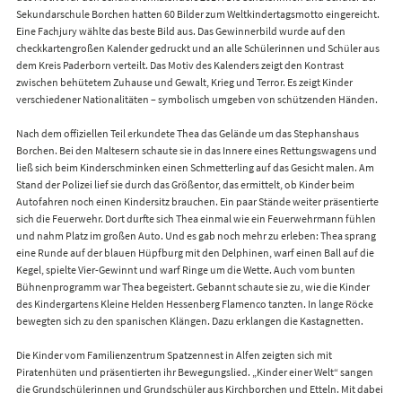
Sekundarschule Borchen hatten 60 Bilder zum Weltkindertagsmotto eingereicht.
Eine Fachjury wählte das beste Bild aus. Das Gewinnerbild wurde auf den
checkkartengroßen Kalender gedruckt und an alle Schülerinnen und Schüler aus
dem Kreis Paderborn verteilt. Das Motiv des Kalenders zeigt den Kontrast
zwischen behütetem Zuhause und Gewalt, Krieg und Terror. Es zeigt Kinder
verschiedener Nationalitäten – symbolisch umgeben von schützenden Händen.
Nach dem offiziellen Teil erkundete Thea das Gelände um das Stephanshaus
Borchen. Bei den Maltesern schaute sie in das Innere eines Rettungswagens und
ließ sich beim Kinderschminken einen Schmetterling auf das Gesicht malen. Am
Stand der Polizei lief sie durch das Größentor, das ermittelt, ob Kinder beim
Autofahren noch einen Kindersitz brauchen. Ein paar Stände weiter präsentierte
sich die Feuerwehr. Dort durfte sich Thea einmal wie ein Feuerwehrmann fühlen
und nahm Platz im großen Auto. Und es gab noch mehr zu erleben: Thea sprang
eine Runde auf der blauen Hüpfburg mit den Delphinen, warf einen Ball auf die
Kegel, spielte Vier-Gewinnt und warf Ringe um die Wette. Auch vom bunten
Bühnenprogramm war Thea begeistert. Gebannt schaute sie zu, wie die Kinder
des Kindergartens Kleine Helden Hessenberg Flamenco tanzten. In lange Röcke
bewegten sich zu den spanischen Klängen. Dazu erklangen die Kastagnetten.
Die Kinder vom Familienzentrum Spatzennest in Alfen zeigten sich mit
Piratenhüten und präsentierten ihr Bewegungslied. „Kinder einer Welt“ sangen
die Grundschülerinnen und Grundschüler aus Kirchborchen und Etteln. Mit dabei