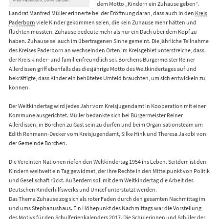
dem Motto „Kindern ein Zuhause geben“.
Landrat Manfred Müller erinnerte bei der Eröffnung daran, dass auch in den
Kreis
Paderborn
viele Kinder gekommen seien, die kein Zuhause mehr hätten und
flüchten mussten. Zuhause bedeute mehr als nur ein Dach über dem Kopf zu
haben. Zuhause sei auch im übertragenen Sinne gemeint. Die jährliche Teilnahme
des Kreises Paderborn an wechselnden Orten im Kreisgebiet unterstreiche, dass
der Kreis kinder- und familienfreundlich sei. Borchens Bürgermeister Reiner
Allerdissen griff ebenfalls das diesjährige Motto des Weltkindertages auf und
bekräftigte, dass Kinder ein behütetes Umfeld brauchten, um sich entwickeln zu
können.
Der Weltkindertag wird jedes Jahr vom Kreisjugendamt in Kooperation mit einer
Kommune ausgerichtet. Müller bedankte sich bei Bürgermeister Reiner
Allerdissen, in Borchen zu Gast sein zu dürfen und beim Organisationsteam um
Edith Rehmann-Decker vom Kreisjugendamt, Silke Hink und Theresa Jakobi von
der Gemeinde Borchen.
Die Vereinten Nationen riefen den Weltkindertag 1954 ins Leben. Seitdem ist den
Kindern weltweit ein Tag gewidmet, der ihre Rechte in den Mittelpunkt von Politik
und Gesellschaft rückt. Außerdem soll mit dem Weltkindertag die Arbeit des
Deutschen Kinderhilfswerks und Unicef unterstützt werden.
Das Thema Zuhause zog sich als roter Faden durch den gesamten Nachmittag im
und ums Stephanushaus. Ein Höhepunkt des Nachmittags war die Vorstellung
des Motivs für den Schulferienkalenders 2017. Die Schülerinnen und Schüler der