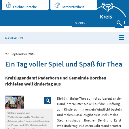
Leichte Sprache
Barrierefreiheit
NAVIGATION
27. September 2016
Ein Tag voller Spiel und Spaß für Thea
Kreisjugendamt Paderborn und Gemeinde Borchen
richteten Weltkindertag aus
Die fünfjährige Thea springt aufgeregt an der
Hand ihrer Mutter. Sie will auf die Hüpfburg,
zum Kinderschminken, ein Windlicht basteln
60 Bilder wurden zum
und malen. Das alles gibt es in und um das
Weltkindertagsmotto "Kindern ein
Stephanushaus in Borchen. Der Grund: Es ist
Zuhause geben" eingereicht (Foto: Amt
für Presse- und Öffentlichkeitsarbeit,
Weltkindertag. In diesem Jahr stand er unter
Kreis Paderborn, Ulrike Sander)