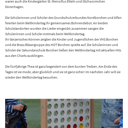
waren auch die Kindergärten St. Meinolfus Etteln und Glühwürmchen
Dörenhagen.
Die Schülerinnen und Schüler des Grundschulverbundes Nordborchen und Alfen
feierten beim Weltkindertag ihr gemeinsames Bühnendebüt. An beiden
Schulstandorten wurden die Lieder eingeübt; zusammen sangen die
Schülerinnen und Schüler erstmals beim Weltkindertag.
Ihr tänzerisches Können zeigten die Kinder und Jugendlichen der VHS Borchen
und die Brass Bläsergruppe des HOT Borchen spielte auf. Die Schülerinnen und
Schüler der Sekundarschule Borchen ließen den Weltkindertag mit aktuellen Hits
aus den Charts ausklingen.
Die fünfjährige Thea ist ganz begeistert von dem bunten Treiben. Am Ende des
Tages ist sie müde, aber glücklich und sie ist ganz sicher: Im nächsten Jahr will sie
wieder den Weltkindertag besuchen.