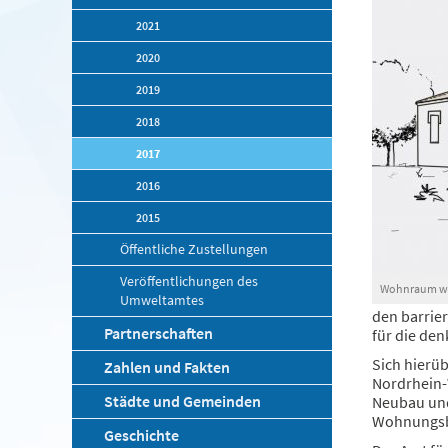
2021
2020
2019
2018
2017
2016
2015
Öffentliche Zustellungen
Veröffentlichungen des
Wohnraum wird
Umweltamtes
den barrie
Partnerschaften
für die de
Sich hierüb
Zahlen und Fakten
Nordrhein-W
Städte und Gemeinden
Neubau und
Wohnungsb
Geschichte