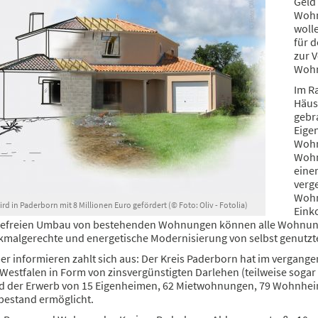
Geld 
Wohn
woll
für 
zur 
Wohn
Im R
Häus
gebr
Eige
Wohn
Wohn
eine
verg
Wohn
 in Paderborn mit 8 Millionen Euro gefördert (© Foto: Oliv - Fotolia)
Eink
refreien Umbau von bestehenden Wohnungen können alle Wohnung
nkmalgerechte und energetische Modernisierung von selbst genu
er informieren zahlt sich aus: Der Kreis Paderborn hat im vergang
estfalen in Form von zinsvergünstigten Darlehen (teilweise sogar 
 der Erwerb von 15 Eigenheimen, 62 Mietwohnungen, 79 Wohnheim
estand ermöglicht.