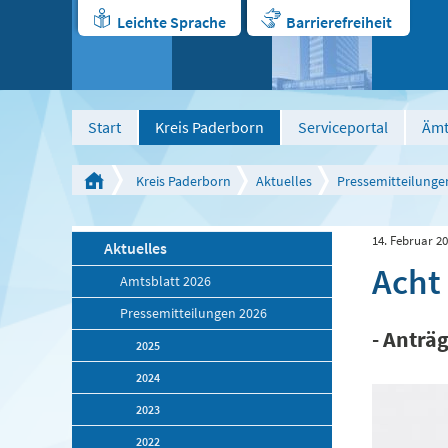
Leichte Sprache
Barrierefreiheit
Start
Kreis Paderborn
Serviceportal
Ämt
Kreis Paderborn
Aktuelles
Pressemitteilunge
14. Februar 2
Aktuelles
Acht
Amtsblatt 2026
Pressemitteilungen 2026
- Anträ
2025
2024
2023
2022