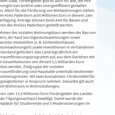
vom Staat. Fördergelder gibt es auch für alle, die ihre
ungen barrierefrei oder energieeffizient gestalten
en. Allein für die Förderung von Mietwohnungen stehen
den Kreis Paderborn acht Millionen Euro in diesem Jahr
Verfügung. Anträge können beim Amt für Bauen und
en des Kreises Paderborn gestellt werden.
ahmen des sozialen Wohnungsbaus werden der Bau von
ern, der Kauf von Eigentumswohnungen sowie
auchter Immobilien (z. B. Einfamilienhäuser,
ntumswohnungen) sowie Investitionen in vorhandenen
bestand gefördert. Das Land legt jährlich ein
raumförderungsprogramm auf, aus dem Darlehen mit
m Gesamtvolumen von derzeit 1,1 Milliarden Euro
eben werden. Zielgruppe der sozialen
raumförderung sind Haushalte unterhalb bestimmter
ommensgrenzen. Mit zwei Ausnahmen: Fördermittel für
seigentümer in Anspruch nehmen. Dasselbe gilt auch
tztem Wohnraum in Wohnsiedlungen.
enen Jahr 13,3 Millionen Euro Fördergelder des Landes
als Tilgungsnachlass) bewilligt. Damit wurde der
plätze für Studierende und 5 Modernisierungen im