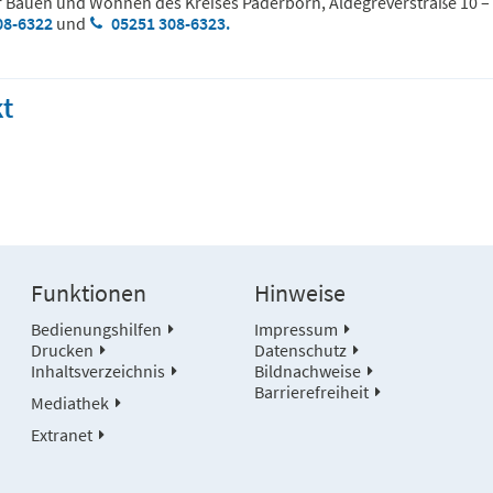
r Bauen und Wohnen des Kreises Paderborn, Aldegreverstraße 10 – 1
08-6322
und
05251 308-6323.
t
Funktionen
Hinweise
Bedienungshilfen
Impressum
Drucken
Datenschutz
Inhaltsverzeichnis
Bildnachweise
Barrierefreiheit
Mediathek
Extranet