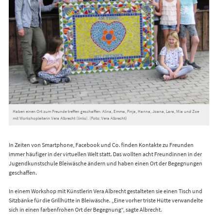
Haben einen Ort zum Freunde treffen geschaffen: Alina, Emma, Finja, Hanna, Joana, Lara, Mia und Zoe
mit Workshopleiterin Vera Albrecht (links). (Foto: Vera Albrecht)
In Zeiten von Smartphone, Facebook und Co. finden Kontakte zu Freunden
immer häufiger in der virtuellen Welt statt. Das wollten acht Freundinnen in der
Jugendkunstschule Bleiwäsche ändern und haben einen Ort der Begegnungen
geschaffen.
In einem Workshop mit Künstlerin Vera Albrecht gestalteten sie einen Tisch und
Sitzbänke für die Grillhütte in Bleiwäsche. „Eine vorher triste Hütte verwandelte
sich in einen farbenfrohen Ort der Begegnung“, sagte Albrecht.