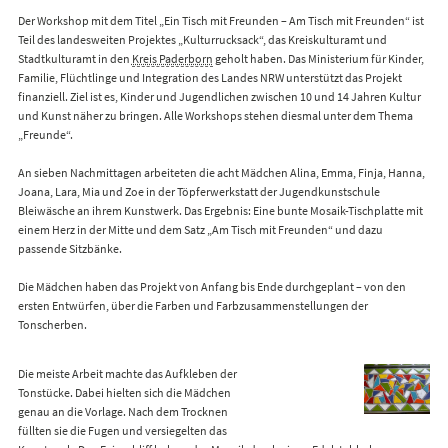
Der Workshop mit dem Titel „Ein Tisch mit Freunden – Am Tisch mit Freunden“ ist
Teil des landesweiten Projektes „Kulturrucksack“, das Kreiskulturamt und
Stadtkulturamt in den
Kreis Paderborn
geholt haben. Das Ministerium für Kinder,
Familie, Flüchtlinge und Integration des Landes NRW unterstützt das Projekt
finanziell. Ziel ist es, Kinder und Jugendlichen zwischen 10 und 14 Jahren Kultur
und Kunst näher zu bringen. Alle Workshops stehen diesmal unter dem Thema
„Freunde“.
An sieben Nachmittagen arbeiteten die acht Mädchen Alina, Emma, Finja, Hanna,
Joana, Lara, Mia und Zoe in der Töpferwerkstatt der Jugendkunstschule
Bleiwäsche an ihrem Kunstwerk. Das Ergebnis: Eine bunte Mosaik-Tischplatte mit
einem Herz in der Mitte und dem Satz „Am Tisch mit Freunden“ und dazu
passende Sitzbänke.
Die Mädchen haben das Projekt von Anfang bis Ende durchgeplant – von den
ersten Entwürfen, über die Farben und Farbzusammenstellungen der
Tonscherben.
Die meiste Arbeit machte das Aufkleben der
Tonstücke. Dabei hielten sich die Mädchen
genau an die Vorlage. Nach dem Trocknen
füllten sie die Fugen und versiegelten das