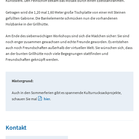
Kunstwerk. Den Feinschliff bekam das Mosaik durch einen Edelstahlrahmen.
Getragen wird die 1,20 mal 1,60 Meter große Tischplatte von einer mit Steinen
gefüllten Gabione. Die Bankelemente schmücken nun die vorhandenen
Holzbänke in der Grillhütte.
Am Ende des siebenwöchigen Workshops sind sich die Mädchen sicher: Sie sind
noch enger zusammen gewachsen und echte Freunde geworden. Es entstehen
auch noch Freundschaften außerhalb der virtuellen Welt. Sie wünschen sich, dass
an der bunten Grillhütte noch viele Begegnungen stattfinden und
Freundschaften geknüpft werden.
Hintergrund:
Auch in den Sommerferien gibt es spannende Kulturrucksackprojekte,
schauen Sie mal
hier
.
Kontakt