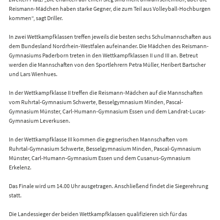
Reismann-Mädchen haben starke Gegner, die zum Teil aus Volleyball-Hochburgen
kommen“, sagt Driller.
In zwei Wettkampfklassen treffen jeweils die besten sechs Schulmannschaften aus
dem Bundesland Nordrhein-Westfalen aufeinander. Die Mädchen des Reismann-
Gymnasiums Paderborn treten in den Wettkampfklassen II und III an. Betreut
werden die Mannschaften von den Sportlehrern Petra Müller, Heribert Bartscher
und Lars Wienhues.
In der Wettkampfklasse II treffen die Reismann-Mädchen auf die Mannschaften
vom Ruhrtal-Gymnasium Schwerte, Besselgymnasium Minden, Pascal-
Gymnasium Münster, Carl-Humann-Gymnasium Essen und dem Landrat-Lucas-
Gymnasium Leverkusen.
In der Wettkampfklasse III kommen die gegnerischen Mannschaften vom
Ruhrtal-Gymnasium Schwerte, Besselgymnasium Minden, Pascal-Gymnasium
Münster, Carl-Humann-Gymnasium Essen und dem Cusanus-Gymnasium
Erkelenz.
Das Finale wird um 14.00 Uhr ausgetragen. Anschließend findet die Siegerehrung
statt.
Die Landessieger der beiden Wettkampfklassen qualifizieren sich für das