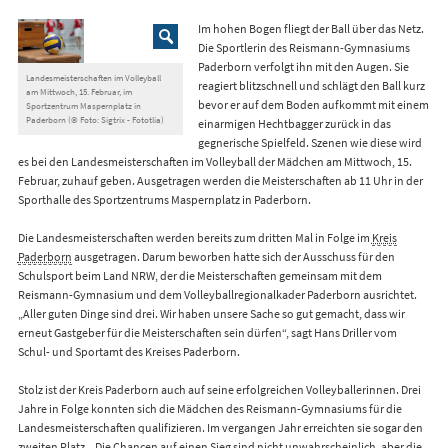
Im hohen Bogen fliegt der Ball über das Netz.
Die Sportlerin des Reismann-Gymnasiums
Paderborn verfolgt ihn mit den Augen. Sie
Landesmeisterschaften im Volleyball
reagiert blitzschnell und schlägt den Ball kurz
am Mittwoch, 15. Februar, im
bevor er auf dem Boden aufkommt mit einem
Sportzentrum Maspernplatz in
Paderborn (© Foto: Sigtrix - Fototlia)
einarmigen Hechtbagger zurück in das
gegnerische Spielfeld. Szenen wie diese wird
es bei den Landesmeisterschaften im Volleyball der Mädchen am Mittwoch, 15.
Februar, zuhauf geben. Ausgetragen werden die Meisterschaften ab 11 Uhr in der
Sporthalle des Sportzentrums Maspernplatz in Paderborn.
Die Landesmeisterschaften werden bereits zum dritten Mal in Folge im
Kreis
Paderborn
ausgetragen. Darum beworben hatte sich der Ausschuss für den
Schulsport beim Land NRW, der die Meisterschaften gemeinsam mit dem
Reismann-Gymnasium und dem Volleyballregionalkader Paderborn ausrichtet.
„Aller guten Dinge sind drei. Wir haben unsere Sache so gut gemacht, dass wir
erneut Gastgeber für die Meisterschaften sein dürfen“, sagt Hans Driller vom
Schul- und Sportamt des Kreises Paderborn.
Stolz ist der Kreis Paderborn auch auf seine erfolgreichen Volleyballerinnen. Drei
Jahre in Folge konnten sich die Mädchen des Reismann-Gymnasiums für die
Landesmeisterschaften qualifizieren. Im vergangen Jahr erreichten sie sogar den
zweiten Platz. „Die Chancen auf einen Sieg sind nicht unwahrscheinlich, aber die