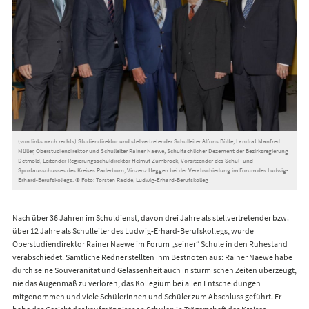
(von links nach rechts) Studiendirektor und stellvertretender Schulleiter Alfons Bölte, Landrat Manfred
Müller, Oberstudiendirektor und Schulleiter Rainer Naewe, Schulfachlicher Dezernent der Bezirksregierung
Detmold, Leitender Regierungsschuldirektor Helmut Zumbrock, Vorsitzender des Schul- und
Sportausschusses des Kreises Paderborn, Vinzenz Heggen bei der Verabschiedung im Forum des Ludwig-
Erhard-Berufskollegs. © Foto: Torsten Radde, Ludwig-Erhard-Berufskolleg
Nach über 36 Jahren im Schuldienst, davon drei Jahre als stellvertretender bzw.
über 12 Jahre als Schulleiter des Ludwig-Erhard-Berufskollegs, wurde
Oberstudiendirektor Rainer Naewe im Forum „seiner“ Schule in den Ruhestand
verabschiedet. Sämtliche Redner stellten ihm Bestnoten aus: Rainer Naewe habe
durch seine Souveränität und Gelassenheit auch in stürmischen Zeiten überzeugt,
nie das Augenmaß zu verloren, das Kollegium bei allen Entscheidungen
mitgenommen und viele Schülerinnen und Schüler zum Abschluss geführt. Er