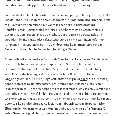
habe das Gesicht der kaufmännischen Schulen in Trägerschaft des Kreises
Paderborn nachhaltig geformt, fachlich und menschlich überzeugt.
Landrat Manfred Müller betonte, dass er seine Aufgabe, ein Kolleg mit über 2.000
Schülerinnen und Schülern an zwei Standorten in Paderborn und Büren zu leiten,
mit Bravour gemeistert habe. Mit Weitblick habe er die insgesamt fünf
Berufskollegs in Trägerschaft des Kreises Paderborn stets als Gesamtheit, als
Dachmarke verstanden. Er habe die Schule durch eine sich verästelnde und
verändernde Bildungslandschaft gesteuert und sich mit ständigen Reformen
rumplagen müssen. „Sie waren Problemlöser und kein Prinzipienreiter, ein
Gestalter und kein bloßer Verwalter“, bekräftigte Müller.
Oberstudiendirektor Andreas Czorny als Sprecher der Paderborner Berufskollegs
bezeichnete Rainer Naewe „als Fürsprecher für Schüler, Elternschaft und
Lehrkräfte“. Studiendirektor Dietmar Grewe für die erweiterte Schulleitung
verteilte innerhalb weniger Minuten mehrfach die Bestnote für Naewes
langjähriges Wirken. Als viele junge Geflüchtete den
Kreis Paderborn
erreichten,
habe er sofort seine Bereitschaft erklärt, Internationale Klassen einzurichten,
„zum Wohl dieser jungen Menschen mit teils schlimmen Schicksalen“. Damit habe
das Ludwig-Erhard-Berufskolleg eine Vorreiterrolle im Kreisgebiet eingenommen.
„Wir konnten stets mit allen Sorgen, Problemen und Anliegen zu Ihnen kommen“,
betonte Elke Schubert für das Kollegium. Er habe sich stets in die persönliche
Situation der Kollegen versetzen können und dadurch eine große Fürsorge für
jeden Einzelnen signalisiert, „immer voraussetzend, dass man offen und ehrlich