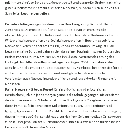
mit ihm umging“, so Schubert. „Menschlichkeit und das große Streben nach einer
guten Arbeitsatmosphäre für alle“ seien Merkmale, mit denen sich seine Zeit als
Schulleiter beschreiben ließen.
Der leitende Regierungsschuldirektor der Bezirksregierung Detmold, Helmut
Zumbrock, skizzierte die beruflichen Stationen, bevor er jene Urkunde
überreichte, die formal den Ruhestand einleitet. Nach dem Studium der Fächer
Wirtschaftswissenschaften und Sozialwissenschaften in Bochum absolvierte
Naewe sein Referendariat am Ems-BK, Rheda-Wiedenbrück. Im August 1980
begann er seine Schullaufbahn an den damaligen Kaufmännischen Schulen des
Kreises Paderborn. Im März 2001 wurde ihm die stellvertretende Leitung des
Ludwig-Erhard-Berufskollegs übertragen, im August 2004 übernahm er die
Schulleitung, die er über 12 Jahre ausüben sollte. Zumbrock bedankte sich für die
vertrauensvolle Zusammenarbeit und würdigte neben den schulischen
Verdiensten auch Naewes freundschaftlichen und respektvollen Umgang mit
Menschen.
Rainer Naewe erklärte das Rezept für ein glückliches und erfolgreiches
Berufsleben: „Ich bin jeden Morgen gerne in die Schule gegangen. Die Arbeit mit
den Schülerinnen und Schülern hat immer Spaß gemacht“, sagte er. Er habe sich
dabei immer auf ein engagiertes Kollegium und gute Mitarbeiterinnen und
Mitarbeiter
verlassen können. Rückblickend auf seine Laufbahn könne er sagen,
dass er immer das Glück gehabt habe, zur richtigen Zeit am richtigen Ort gewesen
zu sein. Und genau dieses Glück wünschten ihm alle Anwesenden für den neuen
Lebensabschnitt fernab der Schule.