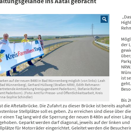
altungsgelände ins Aatal gebracht
„Das 
High
Rehm
Mögl
der 
gewid
über
Park
NRW.
Wünn
ist s
arken auf der neuen B480 in Bad Wünnenberg möglich (von links): Leah
geht.
 Bad Wünnenberg), Gerhard Hüllweg (Straßen NRW), Edith Rehmann-
Beso
vertretende Amtsleitung Kreisjugendamt Paderborn), Stefanie Rüther
mt Paderborn). (Foto: Amt für Presse- und Öffentlichkeitsarbeit, Kreis
nna-Sophie Schindler)
Bis 
st die Aftetalbrücke. Die Zufahrt zu dieser Brücke ist bereits asphal
stenlose Stellplätze soll es geben. Zu erreichen sind diese über 
r einen Tag lang wird die Sperrung der neuen B 480n auf einer Län
ehoben. Geparkt werden darf diagonal, jeweils auf der linken und
llplätze für Motorräder eingerichtet. Geleitet werden die Besuche