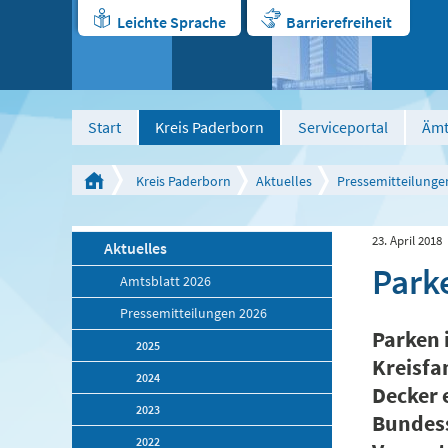
Leichte Sprache
Barrierefreiheit
Start
Kreis Paderborn
Serviceportal
Ämt
Kreis Paderborn
Aktuelles
Pressemitteilunge
23. April 2018
Aktuelles
Park
Amtsblatt 2026
Pressemitteilungen 2026
Parken 
2025
Kreisfa
2024
Decker 
2023
Bundess
2022