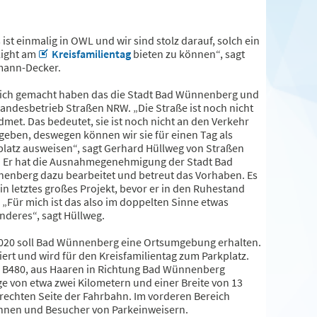
ist einmalig in OWL und wir sind stolz darauf, solch ein
light am
Kreisfamilientag
bieten zu können“, sagt
ann-Decker.
ich gemacht haben das die Stadt Bad Wünnenberg und
Landesbetrieb Straßen NRW. „Die Straße ist noch nicht
met. Das bedeutet, sie ist noch nicht an den Verkehr
geben, deswegen können wir sie für einen Tag als
platz ausweisen“, sagt Gerhard Hüllweg von Straßen
 Er hat die Ausnahmegenehmigung der Stadt Bad
enberg dazu bearbeitet und betreut das Vorhaben. Es
ein letztes großes Projekt, bevor er in den Ruhestand
 „Für mich ist das also im doppelten Sinne etwas
nderes“, sagt Hüllweg.
2020 soll Bad Wünnenberg eine Ortsumgebung erhalten.
tiert und wird für den Kreisfamilientag zum Parkplatz.
die B480, aus Haaren in Richtung Bad Wünnenberg
ge von etwa zwei Kilometern und einer Breite von 13
 rechten Seite der Fahrbahn. Im vorderen Bereich
rinnen und Besucher von Parkeinweisern.