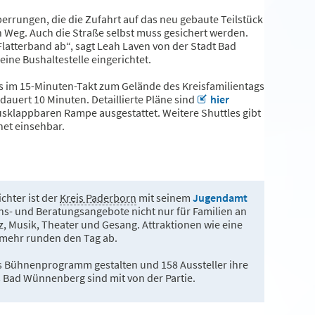
errungen, die die Zufahrt auf das neu gebaute Teilstück
n Weg. Auch die Straße selbst muss gesichert werden.
Flatterband ab“, sagt Leah Laven von der Stadt Bad
ine Bushaltestelle eingerichtet.
s im 15-Minuten-Takt zum Gelände des Kreisfamilientags
t dauert 10 Minuten. Detaillierte Pläne sind
hier
 ausklappbaren Rampe ausgestattet. Weitere Shuttles gibt
net einsehbar.
chter ist der
Kreis Paderborn
mit seinem
Jugendamt
ions- und Beratungsangebote nicht nur für Familien an
, Musik, Theater und Gesang. Attraktionen wie eine
 mehr runden den Tag ab.
as Bühnenprogramm gestalten und 158 Aussteller ihre
us Bad Wünnenberg sind mit von der Partie.