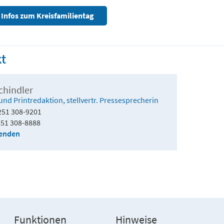
 Infos zum Kreisfamilientag
t
chindler
und Printredaktion, stellvertr. Pressesprecherin
251 308-9201
51 308-8888
senden
Funktionen
Hinweise