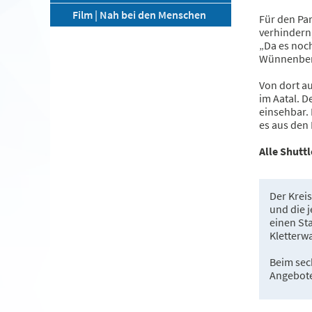
Film | Nah bei den Menschen
Für den Par
verhindern,
„Da es noch
Wünnenberg.
Von dort a
im Aatal. D
einsehbar. 
es aus den
Alle Shutt
Der Kreis
und die j
einen St
Kletterw
Beim sec
Angebote 