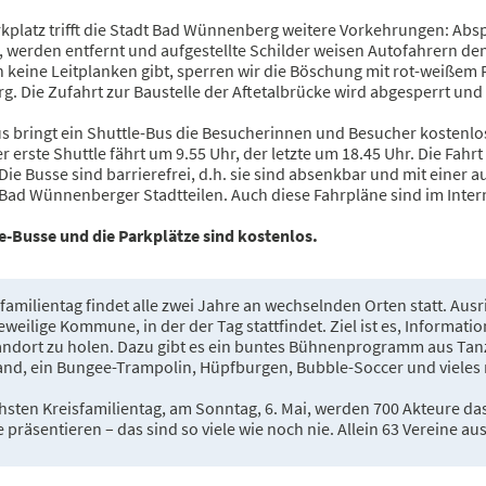
kplatz trifft die Stadt Bad Wünnenberg weitere Vorkehrungen: Absp
 werden entfernt und aufgestellte Schilder weisen Autofahrern de
 keine Leitplanken gibt, sperren wir die Böschung mit rot-weißem 
 Die Zufahrt zur Baustelle der Aftetalbrücke wird abgesperrt und e
us bringt ein Shuttle-Bus die Besucherinnen und Besucher kostenlo
er erste Shuttle fährt um 9.55 Uhr, der letzte um 18.45 Uhr. Die Fahr
Die Busse sind barrierefrei, d.h. sie sind absenkbar und mit einer
 Bad Wünnenberger Stadtteilen. Auch diese Fahrpläne sind im Inter
le-Busse und die Parkplätze sind kostenlos.
familientag findet alle zwei Jahre an wechselnden Orten statt. Ausri
eweilige Kommune, in der der Tag stattfindet. Ziel ist es, Informat
andort zu holen. Dazu gibt es ein buntes Bühnenprogramm aus Tanz
and, ein Bungee-Trampolin, Hüpfburgen, Bubble-Soccer und vieles
hsten Kreisfamilientag, am Sonntag, 6. Mai, werden 700 Akteure d
präsentieren – das sind so viele wie noch nie. Allein 63 Vereine a