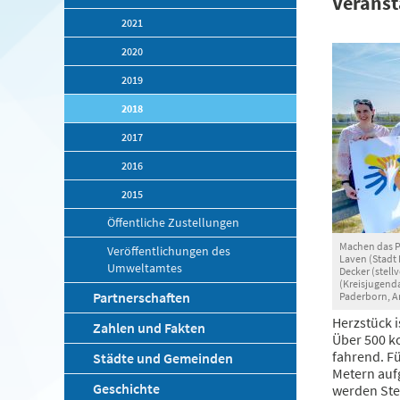
Veranst
2021
2020
2019
2018
2017
2016
2015
Öffentliche Zustellungen
Machen das P
Veröffentlichungen des
Laven (Stadt
Umweltamtes
Decker (stell
(Kreisjugenda
Partnerschaften
Paderborn, A
Herzstück i
Zahlen und Fakten
Über 500 ko
fahrend. Fü
Städte und Gemeinden
Metern aufg
Geschichte
werden Ste