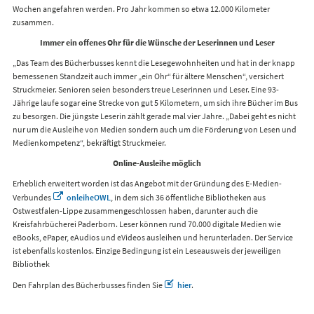
Wochen angefahren werden. Pro Jahr kommen so etwa 12.000 Kilometer
zusammen.
Immer ein offenes Ohr für die Wünsche der Leserinnen und Leser
„Das Team des Bücherbusses kennt die Lesegewohnheiten und hat in der knapp
bemessenen Standzeit auch immer „ein Ohr“ für ältere Menschen“, versichert
Struckmeier. Senioren seien besonders treue Leserinnen und Leser. Eine 93-
Jährige laufe sogar eine Strecke von gut 5 Kilometern, um sich ihre Bücher im Bus
zu besorgen. Die jüngste Leserin zählt gerade mal vier Jahre. „Dabei geht es nicht
nur um die Ausleihe von Medien sondern auch um die Förderung von Lesen und
Medienkompetenz“, bekräftigt Struckmeier.
Online-Ausleihe möglich
Erheblich erweitert worden ist das Angebot mit der Gründung des E-Medien-
Verbundes
onleiheOWL
, in dem sich 36 öffentliche Bibliotheken aus
Ostwestfalen-Lippe zusammengeschlossen haben, darunter auch die
Kreisfahrbücherei Paderborn. Leser können rund 70.000 digitale Medien wie
eBooks, ePaper, eAudios und eVideos ausleihen und herunterladen. Der Service
ist ebenfalls kostenlos. Einzige Bedingung ist ein Leseausweis der jeweiligen
Bibliothek
Den Fahrplan des Bücherbusses finden Sie
hier
.