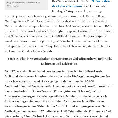
Das Warten hat ein Ende: Der
Bücherbus
August wieder durch die Lande, ©
des Kreises Paderborn
ist ab kommenden
Oliver Krato
Montag, 27. August wieder unterwegs.
Erstmalig nach der mehrwöchigen Sommerpause können ab 13 Uhr in Boke,
Mantinghausen, Verlar, Holsen, Verne und Eickhoff wieder Bücher und andere
Medien kostenlos ausgeliehen werden. Etwa 5000 Bücher, Zeitschriften und DVDs
passen in den Bus und sind vor Ort verfügbar. Insgesamt können die Nutzerinnen
und Nutzer aus einem Bestand von 45.000 Medien wählen. Die Sommerpause
wurde auch zum Einkaufen genutzt. „Die Besucher können sich auf viele neue
und spannende Bücher freuen“, sagt Heinz-Josef Struckmeier, stellvertretender
Kulturamtsleiter des Kreises Paderborn.
77 Haltestellen in 45 Ortschaften der Kommunen Bad Wünennberg, Delbrück,
Lichtenau und Salzkotten
Seit 1971 und damit seit fast einem halben Jahrhundert tourt die rollende
Bibliothek des Kreises Paderborn durch die Lande. Die Begeisterung für den Bus
ist nach wie vor hoch: Allein im vergangen Jahr konnten fast 90.000
Besucherinnen und Besucher gezählt werden. „Wir setzen auf Leseförderung und
besuchen deshalb mit dem Bus auch Kindergärten und Schulen“, betont
Struckmeier. Lesungen in Kindertagesstätten, Schulen und Horten, aber auch
Autorenlesungen stehen zusätzlich auf dem Fahrplan. Auch bei öffentlichen
Veranstaltungen in den Dörfern ist die Fahrbibliothek ein gern gesehener Gast.
Bedient werden insgesamt 77 Haltestellen in 46 Ortschaften der Kommunen Bad
Wünnenberg, Büren, Delbrück, Lichtenau und Salzkotten, die alle zwei bis drei