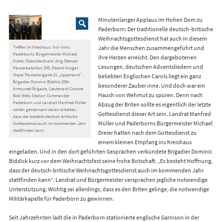
Minutenlanger Applaus im Hohen Dom zu
Paderborn: Der traditionelle deutsch-britische
Weihnachtsgottesdienst hat auch in diesem
Treffen im Kreishaus: Von links:
Jahr die Menschen zusammengeführt und
Paderborns Bürgermeister Michael
ihre Herzen erreicht. Den dargebotenen
Dreier, Oberstleutnant Jörg Stenzel
Lesungen, deutschen Adventsliedern und
Panzerbataillon 203, Oberst Ansgar
Meyer Panzerbrigade 21 „Lipperland“ ,
beliebten Englischen Carols liegt ein ganz
Brigadier Dominic Biddick 20th
besonderer Zauber inne. Und doch war ein
Armoured Brigade, Lieutenant Colonel
Hauch von Wehmut zu spüren. Denn nach
Bob Wells Station Commander
Paderborn und Landrat Manfred Müller
Abzug der Briten sollte es eigentlich der letzte
wollen gemeinsam daran arbeiten,
Gottesdienst dieser Art sein. Landrat Manfred
dass der beliebte deutsch-britische
Müller und Paderborns Bürgermeister Michael
Gottesdienst auch im kommenden Jahr
stattfinden kann
Dreier hatten nach dem Gottesdienst zu
einem kleinen Empfang ins Kreishaus
eingeladen. Und in den dort geführten Gesprächen verkündete Brigadier Dominic
Biddick kurz vor dem Weihnachtsfest seine frohe Botschaft. „Es besteht Hoffnung,
dass der deutsch-britische Weihnachtsgottesdienst auch im kommenden Jahr
stattfinden kann“. Landrat und Bürgermeister versprachen jegliche notwendige
Unterstützung. Wichtig sei allerdings, dass es den Briten gelinge, die notwendige
Militärkapelle für Paderborn zu gewinnen.
Seit Jahrzehnten lädt die in Paderborn stationierte englische Garnison in der