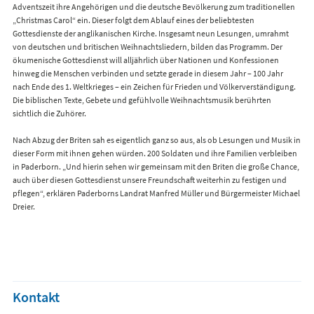
Adventszeit ihre Angehörigen und die deutsche Bevölkerung zum traditionellen
„Christmas Carol“ ein. Dieser folgt dem Ablauf eines der beliebtesten
Gottesdienste der anglikanischen Kirche. Insgesamt neun Lesungen, umrahmt
von deutschen und britischen Weihnachtsliedern, bilden das Programm. Der
ökumenische Gottesdienst will alljährlich über Nationen und Konfessionen
hinweg die Menschen verbinden und setzte gerade in diesem Jahr – 100 Jahr
nach Ende des 1. Weltkrieges – ein Zeichen für Frieden und Völkerverständigung.
Die biblischen Texte, Gebete und gefühlvolle Weihnachtsmusik berührten
sichtlich die Zuhörer.
Nach Abzug der Briten sah es eigentlich ganz so aus, als ob Lesungen und Musik in
dieser Form mit ihnen gehen würden. 200 Soldaten und ihre Familien verbleiben
in Paderborn. „Und hierin sehen wir gemeinsam mit den Briten die große Chance,
auch über diesen Gottesdienst unsere Freundschaft weiterhin zu festigen und
pflegen“, erklären Paderborns Landrat Manfred Müller und Bürgermeister Michael
Dreier.
Kontakt