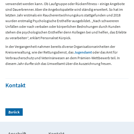
verwendet werden kann. Ob Laufgruppe oder Rückenfitness – einige Angebote
sind Dauerbrenner. Aber die Angebotspalette wird ständig erweitert. So hat im
letzten Jahr erstmals ein Raucherentwöhnungskurs stattgefunden und 2018
wurden erstmalig Psychologische Ersthelfer ausgebildet. „Nach schwereren
Unfällen oder nach verbalen oder körperlichen Bedrohungen durch Kunden
stehen die psychologischen Ersthelfer denn Kollegen bei und helfen, das Erlebte
zu verarbeiten“, erklärt Personalrat Kürpick.
In der Vergangenheit nahmen bereits diverse Organisationseinheiten der
Kreisverwaltung, wie der Rettungsdienst, das
Jugendamt
oder das Amt für
Verbraucherschutz und Veterinärwesen an dem Prämien-Wettbewerb teil. In
diesem Jahr durfte sich das Umweltamt über die Auszeichnung freuen.
Kontakt
Zurück
Anschrift
Kontakt