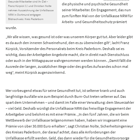
Gesunde Mitarbeiter sind ihr Ziel –
die physische und psychische Gesundheit
Franz Kürpick (l.) und Christian Nolte
seiner Mitarbeiter. Ein Engagement, das nun
nehmen Auszeichnung der Unfallkasse
NRW in Dortmund entgegen
zum fünften Mal von der Unfallkasse NRW für
Bildnachweis: Kreis Paderborn
Arbeits- und Gesundheitsschutz prämiert
wurde.
„Wir alle wissen, was gesund ist oder was unserem Körper gut tut. Aber leider gibt
es da auch den inneren Schweinehund, den es zu überwinden gilt“, lacht Franz
Kürpick, Vorsitzender des Personalrats beim Kreis Paderborn. Deshalb sei es
wichtig, dass der Arbeitgeber Angebote macht, die in direkt nach Dienstschluss
oder auch in der Mittagspause wahrgenommen werden können. „Damit fällt die
Ausrede der langen, zusätzlichen Wege oder des großes Aufwandes schon mal
weg“, meint Kürpick augenzwinkernd.
Wer vorbeugend etwas für seine Gesundheit tut, ist seltener krank und auch
langfristige Ausfälle wie zum Beispiel durch Burn-Out treten seltener auf. Das
spart dem Unternehmen – und damit im Falle einer Verwaltung: dem Steuerzahler
– viel Geld. Deshalb würdigt die Unfallkasse NRW das freiwillige Engagement der
Arbeitgeber und belohnt es mit einer Prämie. „In den fünf Jahren, die wir beim
Wettbewerb der Unfallkasse teilgenommen haben, haben wir insgesamt eine
Prämie von über 30.000 Euro erhalten“, sagt Christian Nolte, Sicherheitsingenieur
des Kreises Paderborn, der darauf achtet, dass alle Anforderungen der
Unfallkasse erfüllt werden. Geld, das dann wieder für die Gesundheitsvorsorge