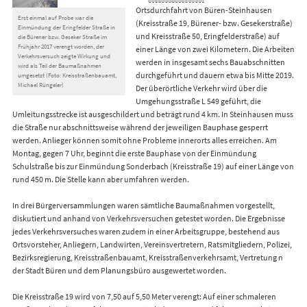
Ortsdurchfahrt von Büren-Steinhausen
Erst einmal auf Probe war die
(Kreisstraße 19, Bürener- bzw. Gesekerstraße)
Einmündung der Eringfelder Straße in
und Kreisstraße 50, Eringfelderstraße) auf
die Bürener bzw. Geseker Straße im
Frühjahr 2017 verengt worden, der
einer Länge von zwei Kilometern. Die Arbeiten
Verkehrsversuch zeigte Wirkung und
werden in insgesamt sechs Bauabschnitten
wird als Teil der Baumaßnahmen
durchgeführt und dauern etwa bis Mitte 2019.
umgesetzt (Foto: Kreisstraßenbauamt,
Michael Rüngeler)
Der überörtliche Verkehr wird über die
Umgehungsstraße L 549 geführt, die
Umleitungsstrecke ist ausgeschildert und beträgt rund 4 km. In Steinhausen muss
die Straße nur abschnittsweise während der jeweiligen Bauphase gesperrt
werden. Anlieger können somit ohne Probleme innerorts alles erreichen. Am
Montag, gegen 7 Uhr, beginnt die erste Bauphase von der Einmündung
Schulstraße bis zur Einmündung Sonderbach (Kreisstraße 19) auf einer Länge von
rund 450 m. Die Stelle kann aber umfahren werden.
In drei Bürgerversammlungen waren sämtliche Baumaßnahmen vorgestellt,
diskutiert und anhand von Verkehrsversuchen getestet worden. Die Ergebnisse
jedes Verkehrsversuches waren zudem in einer Arbeitsgruppe, bestehend aus
Ortsvorsteher, Anliegern, Landwirten, Vereinsvertretern, Ratsmitgliedern, Polizei,
Bezirksregierung, Kreisstraßenbauamt, Kreisstraßenverkehrsamt, Vertretung n
der Stadt Büren und dem Planungsbüro ausgewertet worden.
Die Kreisstraße 19 wird von 7,50 auf 5,50 Meter verengt: Auf einer schmaleren