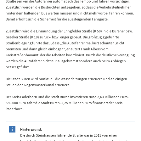
Straße senken die Autofahrer automatisch das Tempo und fahren vorsichtiger.
Zusätzlich werden die Busbuchten aufgegeben, sodass die Verkehrsteilnehmer
hinter dem haltenden Bus warten müssen und nicht mehr vorbei fahren können.
Damit erhöht sich die Sicherheit für die aussteigenden Fahrgäste.
Zusätzlich wird die Einmündung der Eringfelder Straße (K 50) in die Bürener bzw.
Geseker Straße (K 19) zurück- bzw. enger gebaut. Die großzügig geführte
Straßenbiegung führte dazu, dass „die Autofahrer mal kurz schauten, nicht
bremsten und dann gleich einbogen“, erläutert Frank Albers vom
Kreisstraßenbauamt, der die Arbeiten koordiniert. Durch die deutliche Verengung
werden die Autofahrer nicht nur ausgebremst sondern auch beim Abbiegen
besser geführt.
Die Stadt Büren wird punktuell die Wasserleitungen erneuern und an einigen
Stellen den Regenwasserkanal erneuern.
Der Kreis Paderborn und die Stadt Büren investieren rund 2,63 Millionen Euro.
380.000 Euro zahlt die Stadt Büren. 2,25 Millionen Euro finanziert der Kreis
Paderborn.
Hintergrund:
Die durch Steinhausen führende Straße war in 2013 von einer