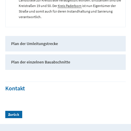
Landstraße zur Kreisstraße herabgestuft worden. Entstanden sind die
Kreistraßen 19 und 50. Der
Kreis Paderborn
ist nun Eigentümer der
Straße und somit auch für deren Instandhaltung und Sanierung
verantwortlich.
Plan der Umleitungstrecke
Plan der einzelnen Bauabschnitte
Kontakt
Zurück