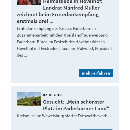
Heimatliebe in Hövelhof:
Landrat Manfred Müller
zeichnet beim Erntedankempfang
erstmals drei ...
Erntedankempfang des Kreises Paderborn in
Zusammenarbeit mit dem Kreislandfrauenverband
Paderborn-Büren im Festzelt des Hövelmarktes in
Hövelhof mit Festredner Joachim Rukwied, Präsident
des ...
mehr erfahren
02.10.2019
Gesucht: „Mein schönster
Platz im Paderborner Land“
Kreismuseum Wewelsburg startet Fotowettbewerb