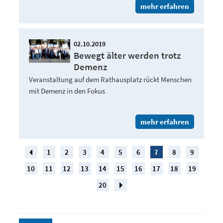
mehr erfahren
02.10.2019
Bewegt älter werden trotz
Demenz
Veranstaltung auf dem Rathausplatz rückt Menschen
mit Demenz in den Fokus
mehr erfahren
1
2
3
4
5
6
7
8
9
10
11
12
13
14
15
16
17
18
19
20