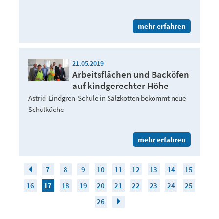
mehr erfahren
21.05.2019
Arbeitsflächen und Backöfen
auf kindgerechter Höhe
Astrid-Lindgren-Schule in Salzkotten bekommt neue
Schulküche
mehr erfahren
7
8
9
10
11
12
13
14
15
16
17
18
19
20
21
22
23
24
25
26